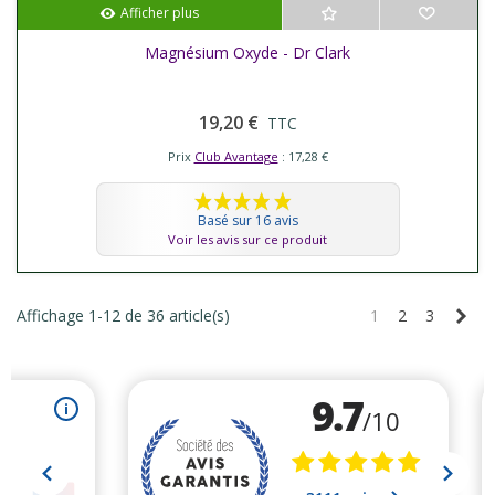
Afficher plus
Magnésium Oxyde - Dr Clark
19,20 €
TTC
Prix
Club Avantage
: 17,28 €
Basé sur 16 avis
Voir les avis sur ce produit
Sui
Affichage 1-12 de 36 article(s)
1
2
3