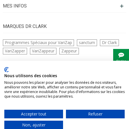
MES INFOS
MARQUES DR CLARK
Programmes Spéciaux pour VariZap
sanctum
Dr Clark
VariZapper
VariZappeur
Zappeur
Parler
à
Bianca
CONTACTS
Nous utilisons des cookies
Nous pouvons les placer pour analyser les données de nos visiteurs,
améliorer notre site Web, afficher un contenu personnalisé et vous faire
vivre une expérience inoubliable. Pour plus d'informations sur les cookies
que nous utilisons, ouvrez les paramètres.
Accepter tout
Refuser
Vivre Naturellement tous droits réservés
Non, ajuster
0
0