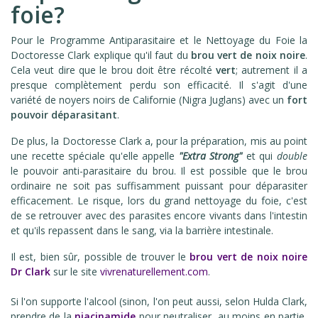
foie?
Pour le Programme Antiparasitaire et le Nettoyage du Foie la
Doctoresse Clark explique qu'il faut du
brou vert de noix noire
.
Cela veut dire que le brou doit être récolté
vert
; autrement il a
presque complètement perdu son efficacité. Il s'agit d'une
variété de noyers noirs de Californie (Nigra Juglans) avec un
fort
pouvoir déparasitant
.
De plus, la Doctoresse Clark a, pour la préparation, mis au point
une recette spéciale qu'elle appelle
"Extra Strong"
et qui
double
le pouvoir anti-parasitaire du brou. Il est possible que le brou
ordinaire ne soit pas suffisamment puissant pour déparasiter
efficacement. Le risque, lors du grand nettoyage du foie, c'est
de se retrouver avec des parasites encore vivants dans l'intestin
et qu'ils repassent dans le sang, via la barrière intestinale.
Il est, bien sûr, possible de trouver le
brou vert de noix noire
Dr Clark
sur le site
vivrenaturellement.com
.
Si l'on supporte l'alcool (sinon, l'on peut aussi, selon Hulda Clark,
prendre de la
niacinamide
pour neutraliser, au moins en partie,