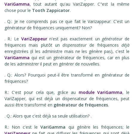
VariGamma
, tout autant qu'au VariZapper. C"est la même
chose pour le
Tooth Zappicator
.
. Q.: Je ne comprends pas ce que fait le Varizappeur: C'est un
générateur de fréquences uniquement? Non?
. R.: Le
VariZappeur
n'est pas exactement un
générateur
de
fréquences mais plutôt un
dispensateur
de fréquences
déjà
enregistrées (il les administre mais ne les génère pas), c'est le
VariGamma
qui est un générateur de fréquences, car en plus
de les administrer il peut en générer de nouvelles.
. Q.: Alors? Pourquoi peut-il être transformé en générateur de
fréquences?
R.: C'est pour cela que, grâce au
module VariGamma
, le
VariZapper, qui est déjà un dispensateur de fréquences, peut
aussi être transformé en
générateur
de fréquences
.
. Q.: Alors que c'est déjà sa seule utilisation? .
R.: Non c'est le
VariGamma
qui génère les fréquences; le
VariZappeur
ne fait que
diffuser
les fréquences qui sont déjà