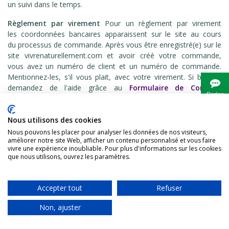
un suivi dans le temps.
Règlement par virement
Pour un règlement par virement
les coordonnées bancaires apparaissent sur le site au cours
du processus de commande. Après vous être enregistré(e) sur le
site vivrenaturellement.com et avoir créé votre commande,
vous avez un numéro de client et un numéro de commande.
Mentionnez-les, s'il vous plait, avec votre virement. Si besoin,
demandez de l'aide grâce au
Formulaire de Contact
.
Parler
Choisissez comme motif d'envoi: "Suivi clients".
à
Bianca
Bien cordialement,
Nous utilisons des cookies
Nous pouvons les placer pour analyser les données de nos visiteurs,
Vivre
Naturellement
améliorer notre site Web, afficher un contenu personnalisé et vous faire
vivre une expérience inoubliable. Pour plus d'informations sur les cookies
http://vivrenaturellement.com
que nous utilisons, ouvrez les paramètres.
http://vivrenaturellement.info
Accepter tout
Refuser
Reply
Rating based on
4
votes:
Non, ajuster
0
0
star
Panier
Aimé
Haut
star