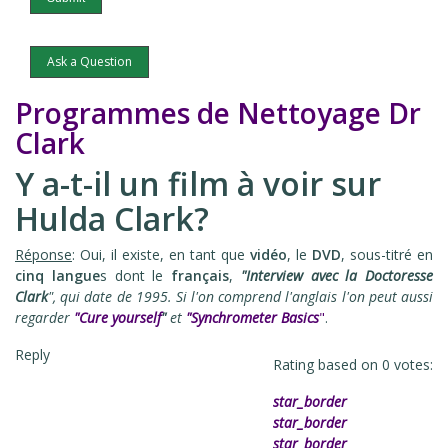
Ask a Question
Programmes de Nettoyage Dr
Clark
Y a-t-il un film à voir sur
Hulda Clark?
Réponse
: Oui, il existe, en tant que
vidéo
, le
DVD
, sous-titré en
cinq langue
s dont le
français
,
"Interview avec la Doctoresse
Clark
", qui date de 1995. Si l'on comprend l'anglais l'on peut aussi
regarder
"Cure yourself
"
et
"Synchrometer Basics
"
.
Reply
Rating based on
0
votes:
star_border
star_border
star_border