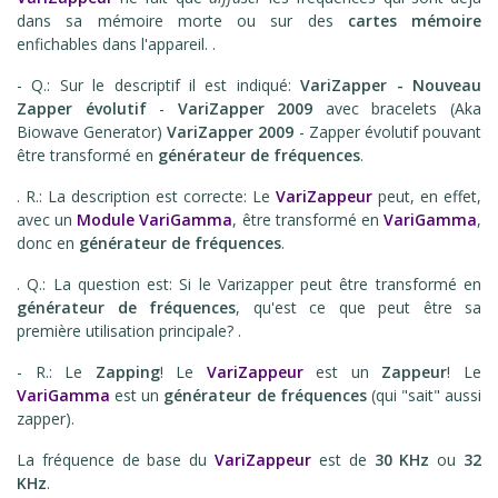
dans sa mémoire morte ou sur des
cartes mémoire
enfichables dans l'appareil. .
- Q.: Sur le descriptif il est indiqué:
VariZapper - Nouveau
Zapper évolutif
-
VariZapper 2009
avec bracelets (Aka
Biowave Generator)
VariZapper 2009
- Zapper évolutif pouvant
être transformé en
générateur de fréquences
.
. R.: La description est correcte: Le
VariZappeur
peut, en effet,
avec un
Module VariGamma
, être transformé en
VariGamma
,
donc en
générateur de fréquences
.
. Q.: La question est: Si le Varizapper peut être transformé en
générateur de fréquences
, qu'est ce que peut être sa
première utilisation principale? .
- R.: Le
Zapping
! Le
VariZappeur
est un
Zappeur
! Le
VariGamma
est un
générateur de fréquences
(qui "sait" aussi
zapper).
La fréquence de base du
VariZappeur
est de
30 KHz
ou
32
KHz
.