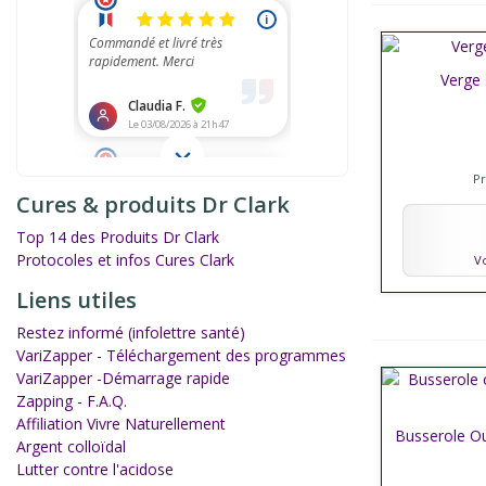
Verge 
Affich
P
Cures & produits Dr Clark
Top 14 des Produits Dr Clark
Protocoles et infos Cures Clark
Vo
Liens utiles
Restez informé (infolettre santé)
VariZapper - Téléchargement des programmes
VariZapper -Démarrage rapide
Zapping - F.A.Q.
Affiliation Vivre Naturellement
Busserole Ou
Affich
Argent colloïdal
Lutter contre l'acidose