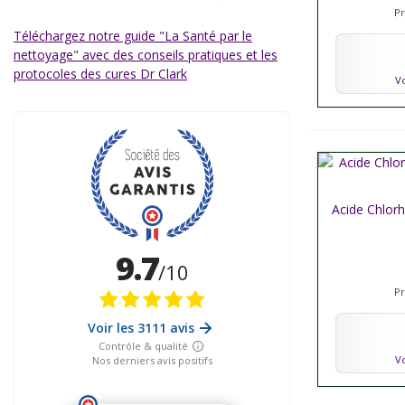
P
Téléchargez notre guide "La Santé par le
nettoyage" avec des conseils pratiques et les
protocoles des cures Dr Clark
Vo
Acide Chlorh
Affich
P
Vo