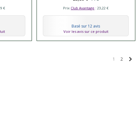
19 €
Prix
Club Avantage
: 23,22 €
Basé sur 12 avis
duit
Voir les avis sur ce produit
Sui
1
2