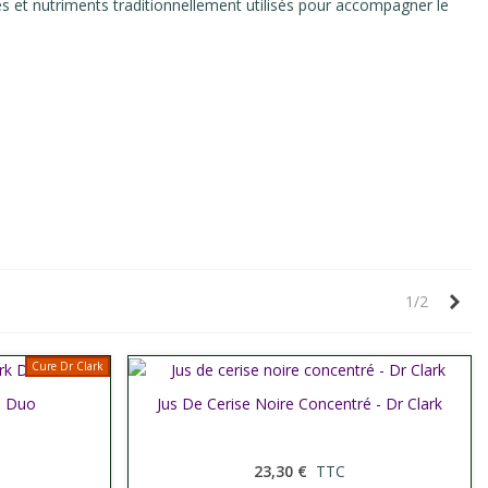
es et nutriments traditionnellement utilisés pour accompagner le
Sui
1/2
Cure Dr Clark
- Duo
Jus De Cerise Noire Concentré - Dr Clark
Afficher plus
23,30 €
TTC