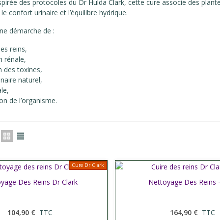
spirée des protocoles du Dr Hulda Clark, cette cure associe des plant
le confort urinaire et l’équilibre hydrique.
une démarche de :
es reins,
n rénale,
n des toxines,
inaire naturel,
le,
tion de l’organisme.
Cure Dr Clark
yage Des Reins Dr Clark
er plus
Afficher plus
Nettoyage Des Reins 
104,90 €
TTC
164,90 €
TTC