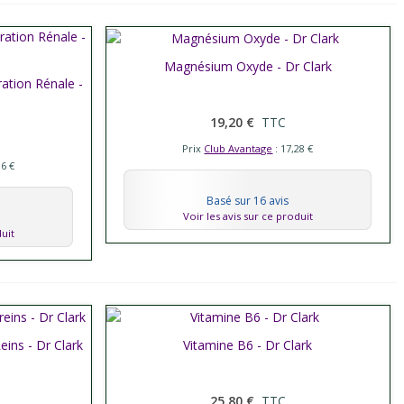
Afficher plus
Magnésium Oxyde - Dr Clark
ation Rénale -
19,20 €
TTC
Prix
Club Avantage
: 17,28 €
06 €
Basé sur 16 avis
Voir les avis sur ce produit
duit
ins - Dr Clark
Afficher plus
Vitamine B6 - Dr Clark
25,80 €
TTC