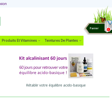
xion
Panier
0
Produits Et Vitamines
Teintures De Plantes
Rétablir votre équilibre acido-basique