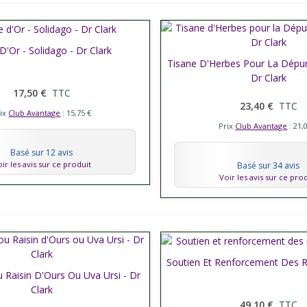
D'Or - Solidago - Dr Clark
er plus
Tisane D'Herbes Pour La Dépur
Afficher plus
Dr Clark
17,50 €
TTC
23,40 €
TTC
rix
Club Avantage
: 15,75 €
Prix
Club Avantage
: 21,
Basé sur 12 avis
ir les avis sur ce produit
Basé sur 34 avis
Voir les avis sur ce pro
Soutien Et Renforcement Des Re
Afficher plus
 Raisin D'Ours Ou Uva Ursi - Dr
er plus
Clark
49,10 €
TTC