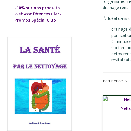
l’organisme. In
drainage rénal, 
-10% sur nos produits
Web-conférences Clark
💧 Idéal dans 
Promos Spécial Club
drainage d
purificatio
éliminatio
soutien ur
détox réna
revitalisa
Pertinence
Netto
Affich