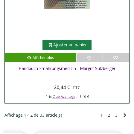
Ajouter au panier
Afficher plus
Handbuch Ernährungsmedizin - Margrit Sulzberger
20,44 €
TTC
Prix
Club Avantage
: 18,40 €
Sui
Affichage 1-12 de 33 article(s)
1
2
3