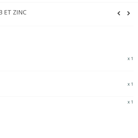
3 ET ZINC
x 1
x 1
x 1