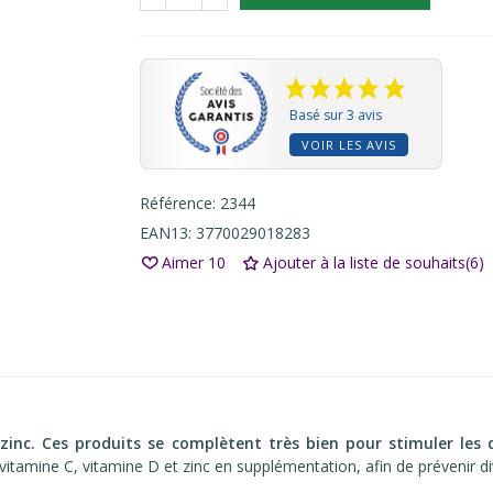
Basé sur 3 avis
VOIR LES AVIS
Référence:
2344
EAN13:
3770029018283
Aimer
10
Ajouter à la liste de souhaits
(
6
)
inc. Ces produits se complètent très bien pour stimuler les dé
itamine C, vitamine D et zinc en supplémentation, afin de prévenir div