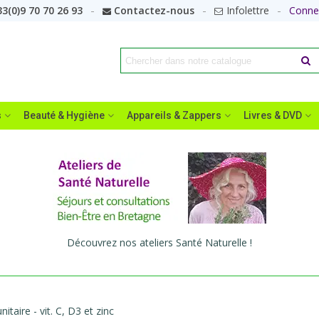
3(0)9 70 70 26 93
Contactez-nous
Infolettre
Conne
s
Beauté & Hygiène
Appareils & Zappers
Livres & DVD
Découvrez nos ateliers Santé Naturelle !
taire - vit. C, D3 et zinc