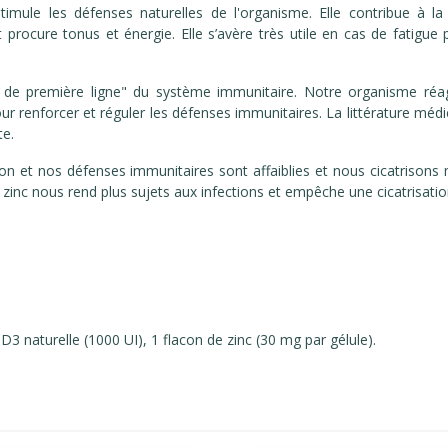
imule les défenses naturelles de l'organisme. Elle contribue à la 
cure tonus et énergie. Elle s’avère très utile en cas de fatigue pe
 de première ligne" du système immunitaire. Notre organisme réagi
renforcer et réguler les défenses immunitaires. La littérature médic
te.
ration et nos défenses immunitaires sont affaiblies et nous cicatri
inc nous rend plus sujets aux infections et empêche une cicatrisatio
D3 naturelle (1000 UI), 1 flacon de zinc (30 mg par gélule).