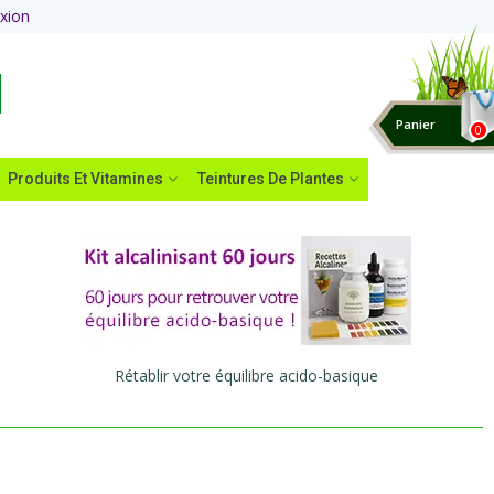
xion
Panier
0
Produits Et Vitamines
Teintures De Plantes
Rétablir votre équilibre acido-basique