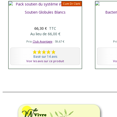
Cure Dr Clark
Afficher plus
Soutien Globules Blancs
Bacteri
Affic
66,30 €
TTC
Au lieu de 66,00 €
Prix
Club Avantage
: 59,67 €
Pr
Basé sur 14 avis
Voir les avis sur ce produit
Vo