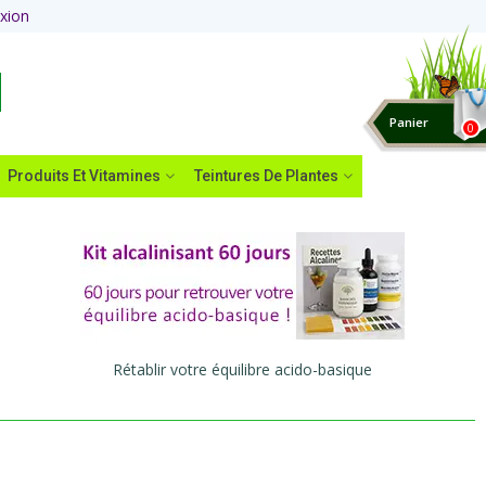
xion
Panier
0
Produits Et Vitamines
Teintures De Plantes
Rétablir votre équilibre acido-basique