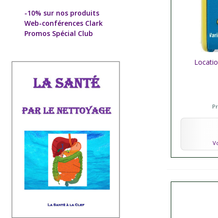
-10% sur nos produits
Web-conférences Clark
Promos Spécial Club
Locatio
Affich
P
Vo