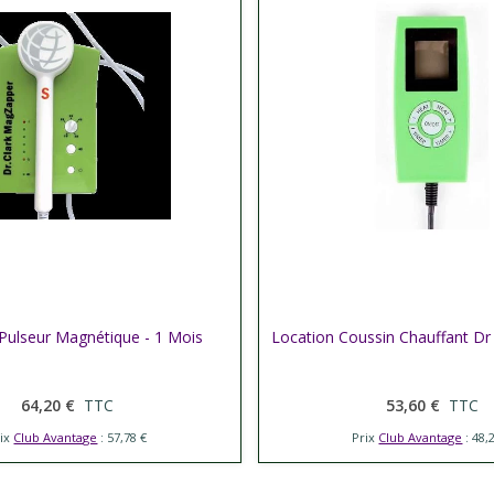
Pulseur Magnétique - 1 Mois
er plus
Location Coussin Chauffant Dr 
Afficher plus
64,20 €
TTC
53,60 €
TTC
rix
Club Avantage
: 57,78 €
Prix
Club Avantage
: 48,