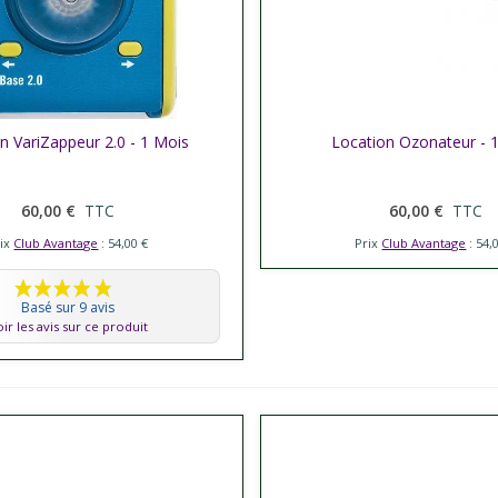
n VariZappeur 2.0 - 1 Mois
er plus
Afficher plus
Location Ozonateur - 
60,00 €
TTC
60,00 €
TTC
rix
Club Avantage
: 54,00 €
Prix
Club Avantage
: 54,
Basé sur 9 avis
ir les avis sur ce produit