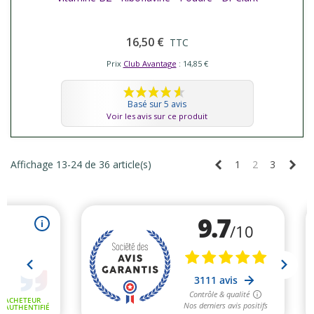
16,50 €
TTC
Prix
Club Avantage
: 14,85 €
Basé sur 5 avis
Voir les avis sur ce produit
Précédent
Sui
Affichage 13-24 de 36 article(s)
1
2
3