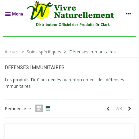
Menu
Accueil
>
Soins spécifiques
>
Défenses immunitaires
DÉFENSES IMMUNITAIRES
Les produits Dr Clark dédiés au renforcement des défenses
immunitaires.
Précédent
Sui
Pertinence
2/3