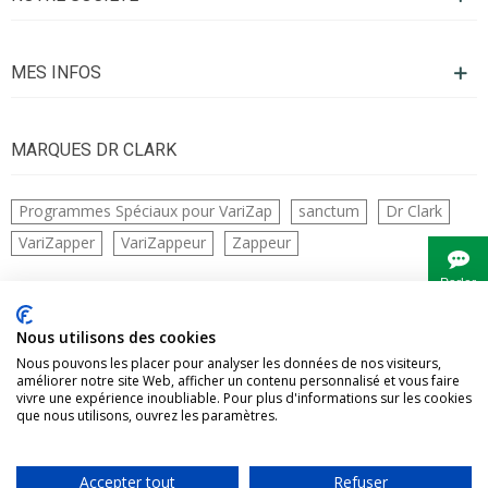
MES INFOS
MARQUES DR CLARK
Programmes Spéciaux pour VariZap
sanctum
Dr Clark
VariZapper
VariZappeur
Zappeur
Parler
à
Bianca
CONTACTS
Nous utilisons des cookies
Nous pouvons les placer pour analyser les données de nos visiteurs,
améliorer notre site Web, afficher un contenu personnalisé et vous faire
vivre une expérience inoubliable. Pour plus d'informations sur les cookies
que nous utilisons, ouvrez les paramètres.
Accepter tout
Refuser
Vivre Naturellement tous droits réservés