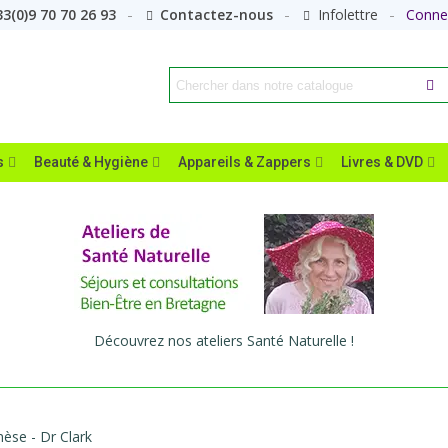
3(0)9 70 70 26 93
Contactez-nous
Infolettre
Conne
s
Beauté & Hygiène
Appareils & Zappers
Livres & DVD
Découvrez nos ateliers Santé Naturelle !
èse - Dr Clark