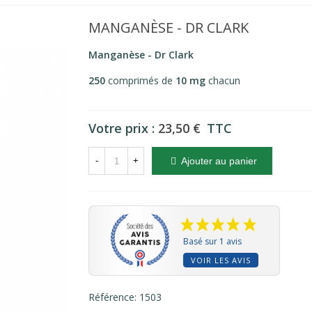
MANGANÈSE - DR CLARK
Manganèse - Dr Clark
250
comprimés de
10 mg
chacun
Votre prix :
23,50 €
TTC
-
+
Ajouter au panier
Basé sur 1 avis
VOIR LES AVIS
Référence:
1503