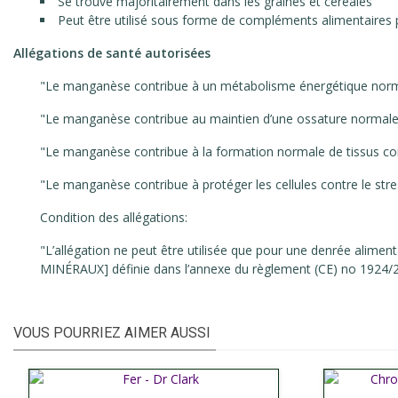
Se trouve majoritairement dans les graines et céréales
Peut être utilisé sous forme de compléments alimentaires p
Allégations de santé autorisées
"Le manganèse contribue à un métabolisme énergétique norm
"Le manganèse contribue au maintien d’une ossature normale
"Le manganèse contribue à la formation normale de tissus con
"Le manganèse contribue à protéger les cellules contre le stre
Condition des allégations:
"L’allégation ne peut être utilisée que pour une denrée al
MINÉRAUX] définie dans l’annexe du règlement (CE) no 1924/
VOUS POURRIEZ AIMER AUSSI