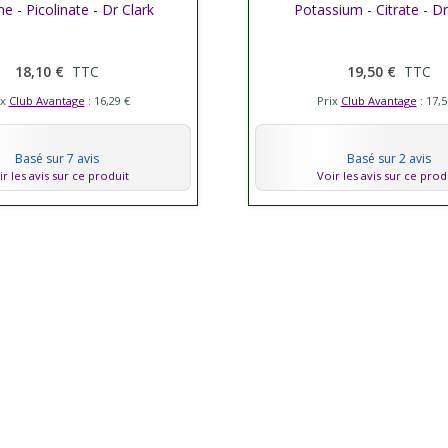
 - Picolinate - Dr Clark
her plus
Potassium - Citrate - Dr
Afficher plus
18,10 €
TTC
19,50 €
TTC
ix
Club Avantage
: 16,29 €
Prix
Club Avantage
: 17,5
Basé sur 7 avis
Basé sur 2 avis
ir les avis sur ce produit
Voir les avis sur ce prod