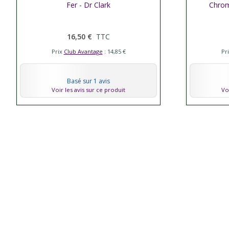
Afficher plus
Fer - Dr Clark
Chrome
Affic
16,50 €
TTC
Prix
Club Avantage
: 14,85 €
Pr
Basé sur 1 avis
Voir les avis sur ce produit
Vo