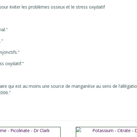
our éviter les problèmes osseux et le stress oxydatif
al."
."
jonctifs."
ss oxydatif."
imentaire qui est au moins une source de manganèse au sens de l’a
2006."