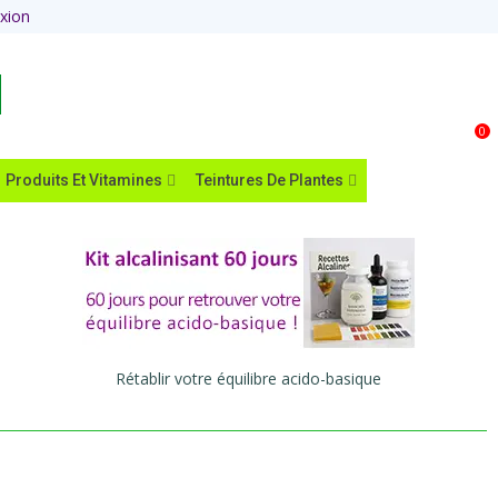
xion
Panier
0
Produits Et Vitamines
Teintures De Plantes
Rétablir votre équilibre acido-basique