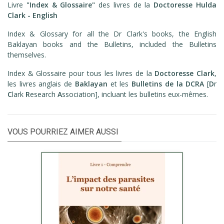
Livre
"Index & Glossaire"
des livres de la
Doctoresse Hulda
Clark - English
Index & Glossary for all the Dr Clark's books, the English
Baklayan books and the Bulletins, included the Bulletins
themselves.
Index & Glossaire pour tous les livres de la
Doctoresse Clark
,
les livres anglais de
Baklayan
et les
Bulletins de la DCRA
[
D
r
C
lark
R
esearch
A
ssociation], incluant les bulletins eux-mêmes.
VOUS POURRIEZ AIMER AUSSI