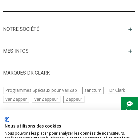
NOTRE SOCIÉTÉ
MES INFOS
MARQUES DR CLARK
Programmes Spéciaux pour VariZap
sanctum
Dr Clark
VariZapper
VariZappeur
Zappeur
Parler
à
Bianca
CONTACTS
Nous utilisons des cookies
Nous pouvons les placer pour analyser les données de nos visiteurs,