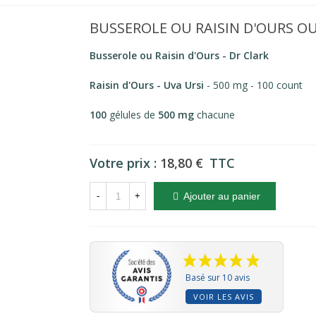
BUSSEROLE OU RAISIN D'OURS OU
Busserole ou Raisin d'Ours
- Dr Clark
Raisin d'Ours - Uva Ursi
- 500 mg - 100 count
100
gélules de
500 mg
chacune
Votre prix :
18,80 €
TTC
-
+
Ajouter au panier
Basé sur 10 avis
VOIR LES AVIS