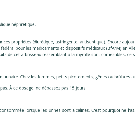
 colique néphrétique,
ces propriétés (diurétique, astringente, antiseptique). Encore aujourd'
t fédéral pour les médicaments et dispositifs médicaux (BfArM) en A
its de cet arbrisseau ressemblant à la myrtille sont comestibles, ce so
on urinaire. Chez les femmes, petits picotements, gênes ou brûlures 
 repas. À ce dosage, ne dépassez pas 15 jours.
consommée lorsque les urines sont alcalines. C'est pourquoi ne l'ass