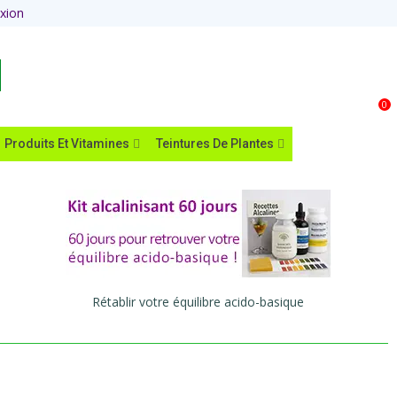
xion
Panier
0
Produits Et Vitamines
Teintures De Plantes
Rétablir votre équilibre acido-basique