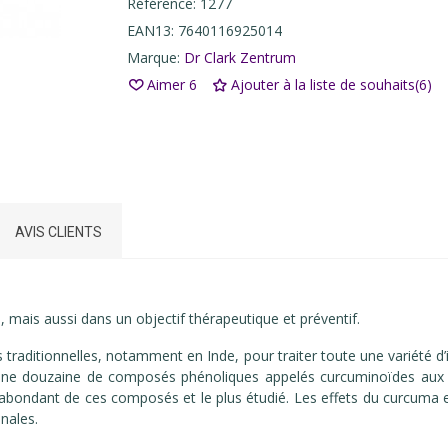
Référence:
1277
EAN13:
7640116925014
Marque:
Dr Clark Zentrum
Aimer
6
Ajouter à la liste de souhaits
(
6
)
AVIS CLIENTS
 mais aussi dans un objectif thérapeutique et préventif.
traditionnelles, notamment en Inde, pour traiter toute une variété d’
une douzaine de composés phénoliques appelés curcuminoïdes aux pr
s abondant de ces composés et le plus étudié. Les effets du curcuma 
inales.