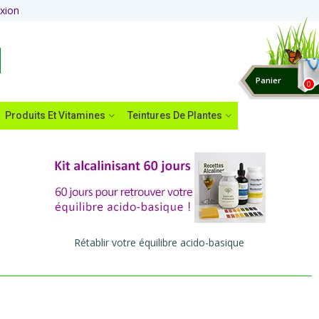
xion
Panier
0
Produits Et Vitamines
Teintures De Plantes
Rétablir votre équilibre acido-basique