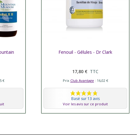
Mountain
Afficher plus
Fenouil - Gélules - Dr Clark
17,80 €
TTC
5 €
Prix
Club Avantage
: 16,02 €
Basé sur 13 avis
uit
Voir les avis sur ce produit