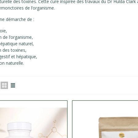
aturelle des toxines. Cette cure inspirée des travaux du Dr Hulda Clark
émonctoires de l’organisme.
une démarche de :
oie,
on de l’organisme,
épatique naturel,
n des toxines,
gestif et hépatique,
ion naturelle.