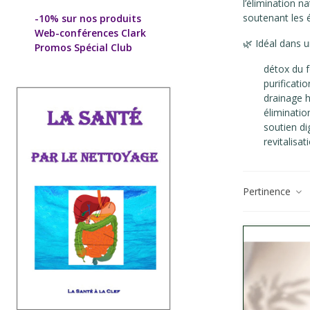
l’élimination n
soutenant les 
-10% sur nos produits
Web-conférences Clark
🌿 Idéal dans 
Promos Spécial Club
détox du f
purificati
drainage h
éliminatio
soutien di
revitalisat
Pertinence