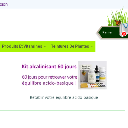
xion
Panier
0
Produits Et Vitamines
Teintures De Plantes
Rétablir votre équilibre acido-basique