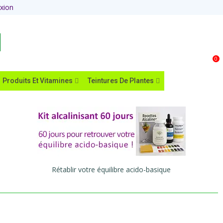
xion
Panier
0
Produits Et Vitamines
Teintures De Plantes
Rétablir votre équilibre acido-basique