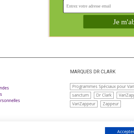
MARQUES DR CLARK
e
Programmes Spéciaux pour Var
ndes
s
sanctum
Dr Clark
VariZap
rsonnelles
VariZappeur
Zappeur
Accepter