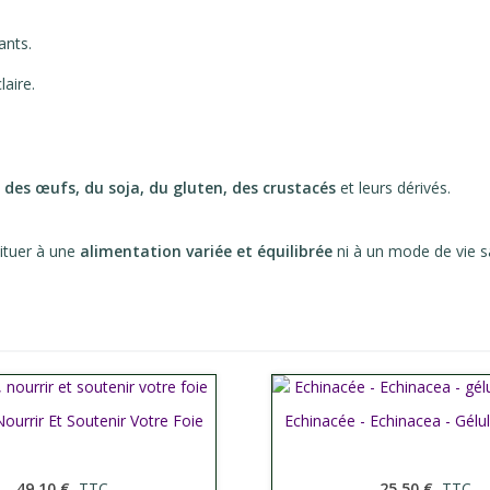
ants.
aire.
, des œufs, du soja, du gluten, des crustacés
et leurs dérivés.
tituer à une
alimentation variée et équilibrée
ni à un mode de vie s
ourrir Et Soutenir Votre Foie
her plus
Echinacée - Echinacea - Gélul
Afficher plus
49,10 €
TTC
25,50 €
TTC