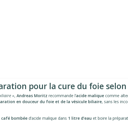
ration pour la cure du foie selo
iliaire »
,
Andreas Moritz
recommande l’
acide malique
comme alter
aration en douceur du foie et de la vésicule biliaire
, sans les inc
 à café bombée
d’acide malique dans
1 litre d’eau
et boire la prépara