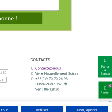
CONTACTS
Parler
Contactez-nous
à
iZap
Vivre Naturellement Suisse
Bianca
+33(0)9 70 70 26 93
per
Lundi-jeudi : 9h-17h
0
Ven : 8h-12h30
Panier
0
 tout
Refuser
Non, ajuster
Aimé