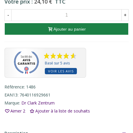
Votre prix :
24,10 €
TTC
-
+
Ajouter au panier
Basé sur 5 avis
VOIR LES AVIS
Référence:
1486
EAN13:
7640116929661
Marque:
Dr Clark Zentrum
Aimer
2
Ajouter à la liste de souhaits