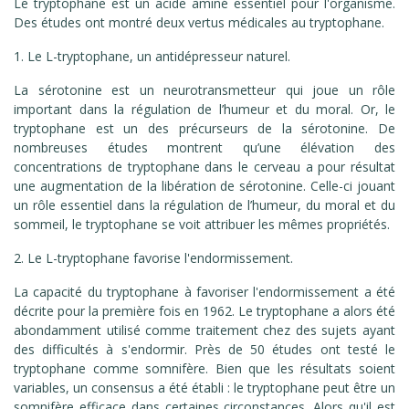
Le tryptophane est un acide aminé essentiel pour l'organisme.
Des études ont montré deux vertus médicales au tryptophane.
1. Le L-tryptophane, un antidépresseur naturel.
La sérotonine est un neurotransmetteur qui joue un rôle
important dans la régulation de l’humeur et du moral. Or, le
tryptophane est un des précurseurs de la sérotonine. De
nombreuses études montrent qu’une élévation des
concentrations de tryptophane dans le cerveau a pour résultat
une augmentation de la libération de sérotonine. Celle-ci jouant
un rôle essentiel dans la régulation de l’humeur, du moral et du
sommeil, le tryptophane se voit attribuer les mêmes propriétés.
2. Le L-tryptophane favorise l'endormissement.
La capacité du tryptophane à favoriser l'endormissement a été
décrite pour la première fois en 1962. Le tryptophane a alors été
abondamment utilisé comme traitement chez des sujets ayant
des difficultés à s'endormir. Près de 50 études ont testé le
tryptophane comme somnifère. Bien que les résultats soient
variables, un consensus a été établi : le tryptophane peut être un
somnifère efficace dans certaines circonstances. Alors qu'il est