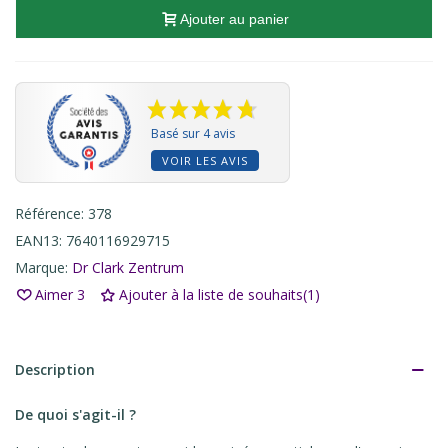
Ajouter au panier
Basé sur 4 avis
VOIR LES AVIS
Référence:
378
EAN13:
7640116929715
Marque:
Dr Clark Zentrum
Aimer
3
Ajouter à la liste de souhaits
(
1
)
Description
De quoi s'agit-il ?