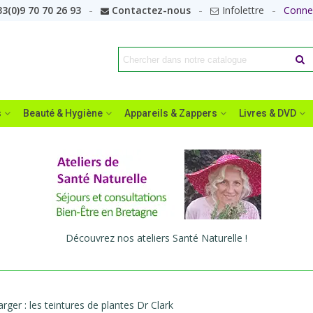
3(0)9 70 70 26 93
Contactez-nous
Infolettre
Conne
s
Beauté & Hygiène
Appareils & Zappers
Livres & DVD
Découvrez nos ateliers Santé Naturelle !
arger : les teintures de plantes Dr Clark