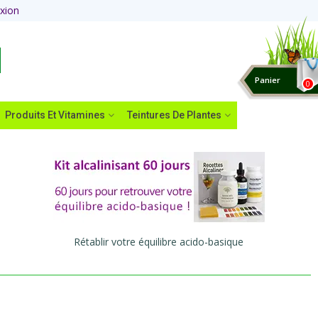
xion
Panier
0
Produits Et Vitamines
Teintures De Plantes
Rétablir votre équilibre acido-basique