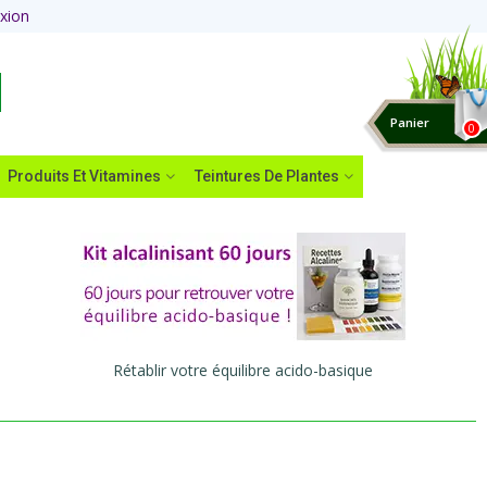
xion
Panier
0
Produits Et Vitamines
Teintures De Plantes
Rétablir votre équilibre acido-basique