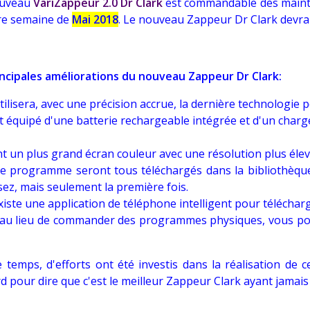
ouveau
VariZappeur 2.0 Dr Clark
est commandable dès main
re semaine de
Mai 2018
. Le nouveau Zappeur Dr Clark devrait
incipales améliorations du nouveau Zappeur Dr Clark:
tilisera, avec une précision accrue, la dernière technologie
st équipé d'une batterie rechargeable intégrée et d'un charg
nt un plus grand écran couleur avec une résolution plus élev
de programme seront tous téléchargés dans la bibliothèque
isez, mais seulement la première fois.
existe une application de téléphone intelligent pour télécharg
n au lieu de commander des programmes physiques, vous po
temps, d'efforts ont été investis dans la réalisation d
d pour dire que c'est le meilleur Zappeur Clark ayant jamais