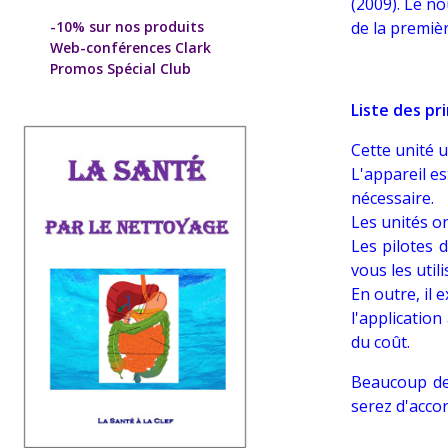
(2009). Le n
de la premiè
-10% sur nos produits
Web-conférences Clark
Promos Spécial Club
Liste des pr
Cette unité u
L'appareil e
nécessaire.
Les unités o
Les pilotes 
vous les util
En outre, il 
l'applicatio
du coût.
Beaucoup de 
serez d'accor