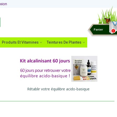
xion
Panier
0
Produits Et Vitamines
Teintures De Plantes
Rétablir votre équilibre acido-basique