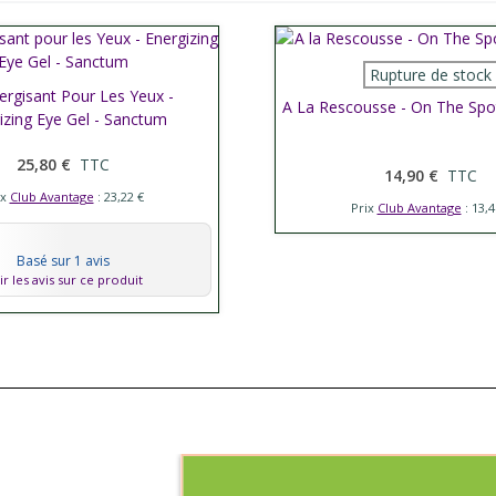
Afficher plus
Rupture de stock
ergisant Pour Les Yeux -
her plus
A La Rescousse - On The Spo
izing Eye Gel - Sanctum
25,80 €
TTC
14,90 €
TTC
ix
Club Avantage
: 23,22 €
Prix
Club Avantage
: 13,4
Basé sur 1 avis
ir les avis sur ce produit