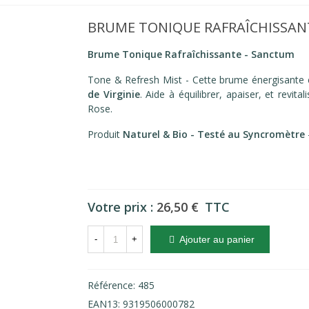
BRUME TONIQUE RAFRAÎCHISSANT
Brume Tonique Rafraîchissante - Sanctum
Tone & Refresh Mist - Cette brume énergisante 
de Virginie
. Aide à équilibrer, apaiser, et revi
Rose.
Produit
Naturel & Bio -
Testé au Syncromètre
Votre prix :
26,50 €
TTC
-
+
Ajouter au panier
Référence:
485
EAN13:
9319506000782