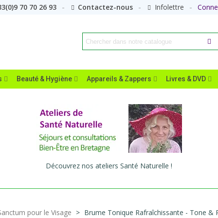
3(0)9 70 70 26 93
Contactez-nous
Infolettre
Conne
s
Beauté & Hygiène
Appareils & Zappers
Livres & DVD
Découvrez nos ateliers Santé Naturelle !
Sanctum pour le Visage
>
Brume Tonique Rafraîchissante - Tone & 