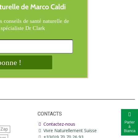
CONTACTS
Parler
Contactez-nous
à
iZap
Vivre Naturellement Suisse
Bianca
+33(0)9 70 70 26 93
per