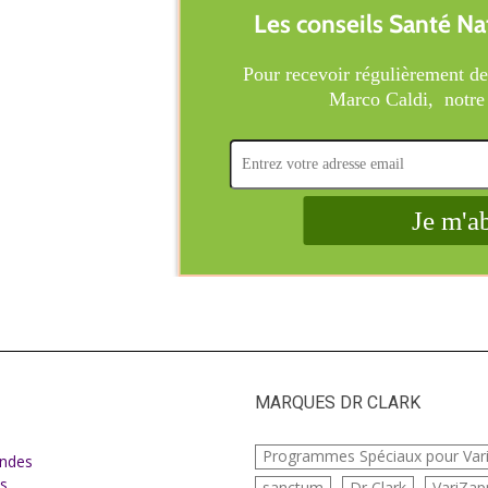
MARQUES DR CLARK
e
Programmes Spéciaux pour Var
ndes
s
sanctum
Dr Clark
VariZap