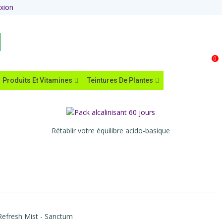
xion
Panier
0
Produits Et Vitamines
Teintures De Plantes
Rétablir votre équilibre acido-basique
Refresh Mist - Sanctum