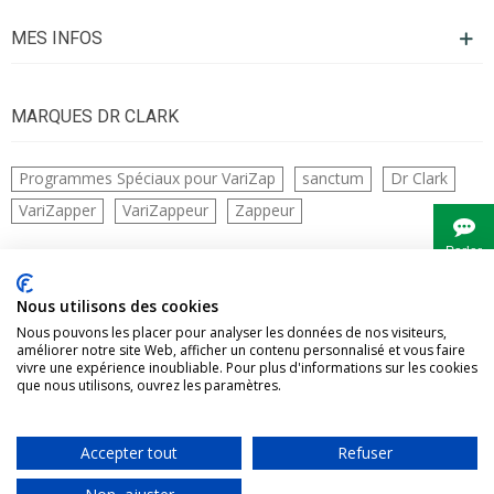
MES INFOS
MARQUES DR CLARK
Programmes Spéciaux pour VariZap
sanctum
Dr Clark
VariZapper
VariZappeur
Zappeur
Parler
à
Bianca
CONTACTS
Nous utilisons des cookies
Nous pouvons les placer pour analyser les données de nos visiteurs,
améliorer notre site Web, afficher un contenu personnalisé et vous faire
vivre une expérience inoubliable. Pour plus d'informations sur les cookies
que nous utilisons, ouvrez les paramètres.
Accepter tout
Refuser
Vivre Naturellement tous droits réservés