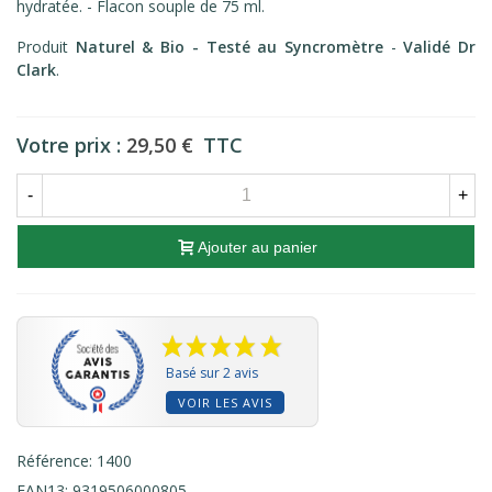
hydratée. - Flacon souple de 75 ml.
Produit
Naturel & Bio -
Testé au Syncromètre
-
Validé Dr
Clark
.
Votre prix :
29,50 €
TTC
-
+
Ajouter au panier
Basé sur 2 avis
VOIR LES AVIS
Référence:
1400
EAN13:
9319506000805