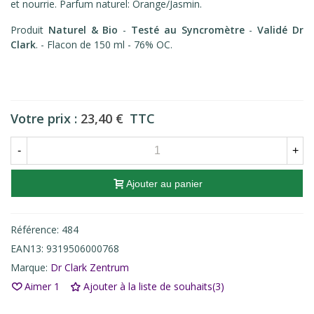
et nourrie. Parfum naturel: Orange/Jasmin.
Produit
Naturel & Bio
-
Testé au Syncromètre
-
Validé Dr
Clark
. - Flacon de 150 ml - 76% OC.
Votre prix :
23,40 €
TTC
-
+
Ajouter au panier
Référence:
484
EAN13:
9319506000768
Marque:
Dr Clark Zentrum
Aimer
1
Ajouter à la liste de souhaits
(
3
)