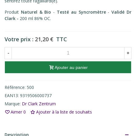
sentirez toute ragaillardi(e).
Produit
Naturel & Bio
-
Testé au Syncromètre
-
Validé Dr
Clark -
200 ml 86% OC.
Votre prix :
21,20 €
TTC
-
+
Ajouter au panier
Référence:
500
EAN13:
9319506000737
Marque:
Dr Clark Zentrum
Aimer
0
Ajouter à la liste de souhaits
Description