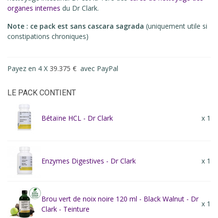
organes internes
du Dr Clark.
Note : ce pack est sans cascara sagrada
(uniquement utile si
constipations chroniques)
Payez en 4 X
39.375 €
avec PayPal
LE PACK CONTIENT
Bétaïne HCL - Dr Clark
x 1
Enzymes Digestives - Dr Clark
x 1
Brou vert de noix noire 120 ml - Black Walnut - Dr
x 1
Clark - Teinture