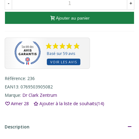
-
+
Ajouter au panier
Basé sur 59 avis
VOIR LES AVIS
Référence:
236
EAN13:
0769503905082
Marque:
Dr Clark Zentrum
Aimer
28
Ajouter à la liste de souhaits
(
14
)
Description