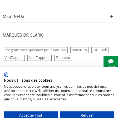
MES INFOS
MARQUES DR CLARK
Programmes Spéciaux pour VariZap
sanctum
Dr Clark
VariZapper
VariZappeur
Zappeur
Parler
à
Bianca
CONTACTS
Nous utilisons des cookies
Nous pouvons les placer pour analyser les données de nos visiteurs,
améliorer notre site Web, afficher un contenu personnalisé et vous faire
vivre une expérience inoubliable. Pour plus d'informations sur les cookies
que nous utilisons, ouvrez les paramètres.
Accepter tout
Refuser
Vivre Naturellement tous droits réservés