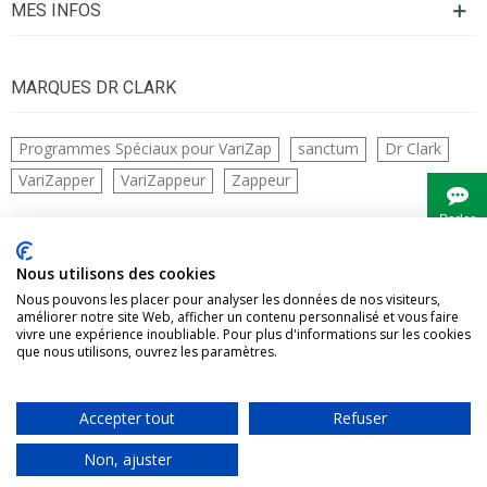
MES INFOS
MARQUES DR CLARK
Programmes Spéciaux pour VariZap
sanctum
Dr Clark
VariZapper
VariZappeur
Zappeur
Parler
à
Bianca
CONTACTS
Nous utilisons des cookies
Nous pouvons les placer pour analyser les données de nos visiteurs,
améliorer notre site Web, afficher un contenu personnalisé et vous faire
vivre une expérience inoubliable. Pour plus d'informations sur les cookies
que nous utilisons, ouvrez les paramètres.
Accepter tout
Refuser
Vivre Naturellement tous droits réservés
Non, ajuster
0
0