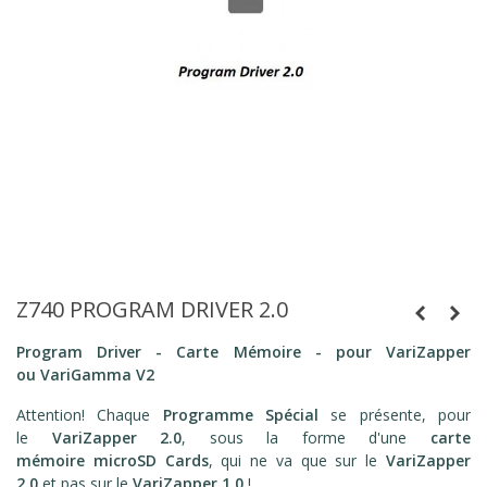
Z740 PROGRAM DRIVER 2.0
Program Driver - Carte Mémoire - pour VariZapper
ou VariGamma
V2
Attention! Chaque
Programme Spécial
se présente, pour
le
VariZapper 2.0
, sous la forme d'une
carte
mémoire microSD Cards
, qui ne va que sur le
VariZapper
2.0
et pas sur le
VariZapper 1.0
!