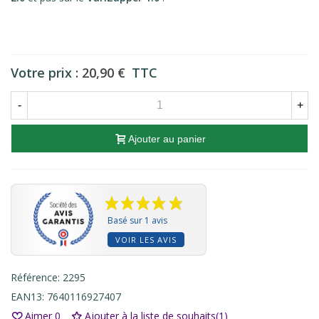
Votre prix :
20,90 €
TTC
-
+
Ajouter au panier
Basé sur 1 avis
VOIR LES AVIS
Référence:
2295
EAN13:
7640116927407
Aimer
0
Ajouter à la liste de souhaits
(
1
)