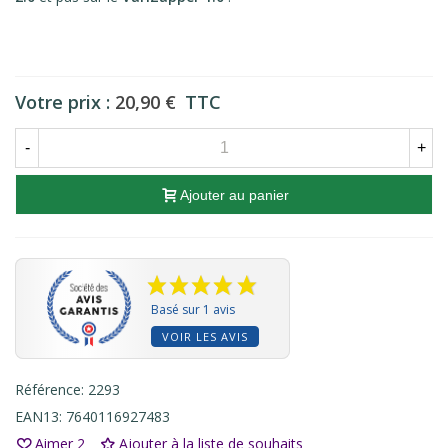
Votre prix :
20,90 €
TTC
-
+
Ajouter au panier
Basé sur 1 avis
VOIR LES AVIS
Référence:
2293
EAN13:
7640116927483
Aimer
2
Ajouter à la liste de souhaits