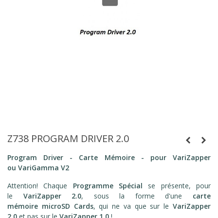
Z738 PROGRAM DRIVER 2.0
Program Driver - Carte Mémoire - pour VariZapper
ou VariGamma
V2
Attention! Chaque
Programme Spécial
se présente, pour
le
VariZapper 2.0
, sous la forme d'une
carte
mémoire microSD Cards
, qui ne va que sur le
VariZapper
2.0
et pas sur le
VariZapper 1.0
!