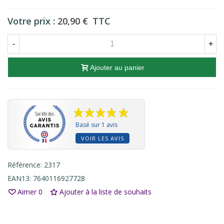
Votre prix :
20,90 €
TTC
-
+
Ajouter au panier
Basé sur 1 avis
VOIR LES AVIS
Référence:
2317
EAN13:
7640116927728
Aimer
0
Ajouter à la liste de souhaits