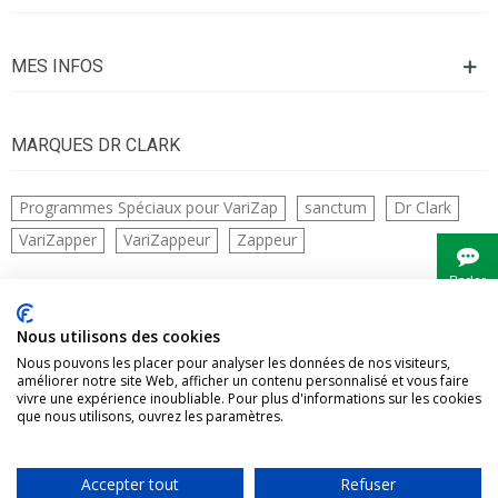
MES INFOS
MARQUES DR CLARK
Programmes Spéciaux pour VariZap
sanctum
Dr Clark
VariZapper
VariZappeur
Zappeur
Parler
à
Bianca
CONTACTS
Nous utilisons des cookies
Nous pouvons les placer pour analyser les données de nos visiteurs,
améliorer notre site Web, afficher un contenu personnalisé et vous faire
vivre une expérience inoubliable. Pour plus d'informations sur les cookies
que nous utilisons, ouvrez les paramètres.
Accepter tout
Refuser
Vivre Naturellement tous droits réservés