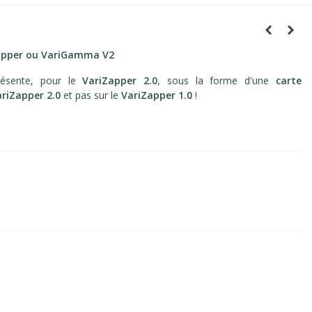
Zapper ou VariGamma
V2
ésente, pour le
VariZapper 2.0
, sous la forme d'une
carte
ariZapper 2.0
et pas sur le
VariZapper 1.0
!