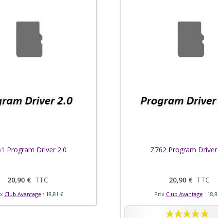
her plus
1 Program Driver 2.0
Afficher plus
Z762 Program Driver
20,90 €
TTC
20,90 €
TTC
ix
Club Avantage
: 18,81 €
Prix
Club Avantage
: 18,8