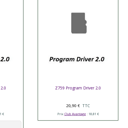
 2.0
Afficher plus
Z759 Program Driver 2.0
20,90 €
TTC
1 €
Prix
Club Avantage
: 18,81 €