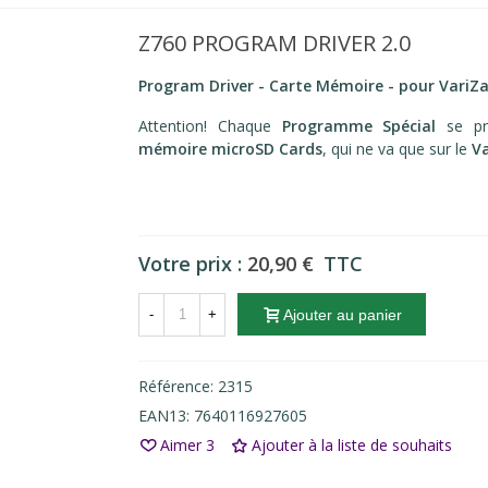
Z760 PROGRAM DRIVER 2.0
Program Driver - Carte Mémoire - pour Vari
Attention! Chaque
Programme Spécial
se pr
mémoire microSD Cards
, qui ne va que sur le
V
Votre prix :
20,90 €
TTC
-
+
Ajouter au panier
Référence:
2315
EAN13:
7640116927605
Aimer
3
Ajouter à la liste de souhaits