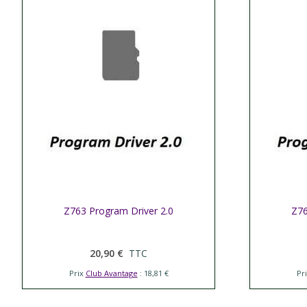
Afficher plus
Z763 Program Driver 2.0
Affic
Z76
20,90 €
TTC
Prix
Club Avantage
: 18,81 €
Pr