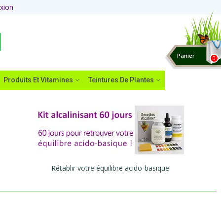
xion
Panier
0
Produits Et Vitamines
Teintures De Plantes
Rétablir votre équilibre acido-basique