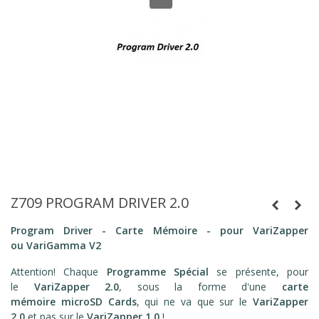
Z709 PROGRAM DRIVER 2.0
Program Driver - Carte Mémoire - pour VariZapper
ou VariGamma
V2
Attention! Chaque
Programme Spécial
se présente, pour
le
VariZapper 2.0
, sous la forme d'une
carte
mémoire microSD Cards
, qui ne va que sur le
VariZapper
2.0
et pas sur le
VariZapper 1.0
!