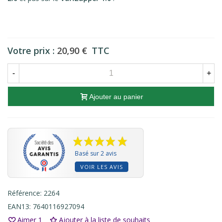
Votre prix :
20,90 €
TTC
-
+
Ajouter au panier
Basé sur 2 avis
VOIR LES AVIS
Référence:
2264
EAN13:
7640116927094
Aimer
1
Ajouter à la liste de souhaits