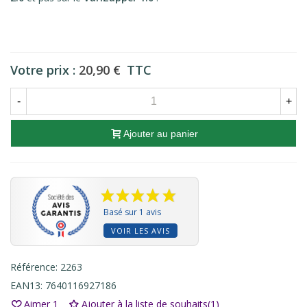
Votre prix :
20,90 €
TTC
-
+
Ajouter au panier
Basé sur 1 avis
VOIR LES AVIS
Référence:
2263
EAN13:
7640116927186
Aimer
1
Ajouter à la liste de souhaits
(
1
)