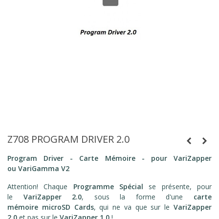
Z708 PROGRAM DRIVER 2.0
Program Driver - Carte Mémoire - pour VariZapper
ou VariGamma
V2
Attention! Chaque
Programme Spécial
se présente, pour
le
VariZapper 2.0
, sous la forme d'une
carte
mémoire microSD Cards
, qui ne va que sur le
VariZapper
2.0
et pas sur le
VariZapper 1.0
!