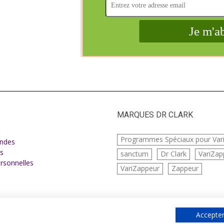
MARQUES DR CLARK
e
Programmes Spéciaux pour Var
ndes
s
sanctum
Dr Clark
VariZap
rsonnelles
VariZappeur
Zappeur
Accepter