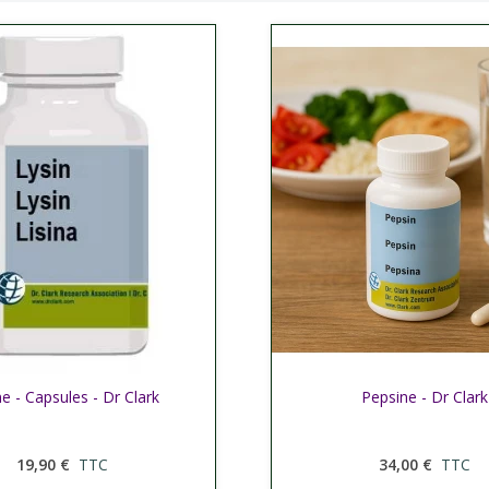
ne - Capsules - Dr Clark
her plus
Afficher plus
Pepsine - Dr Clark
19,90 €
TTC
34,00 €
TTC