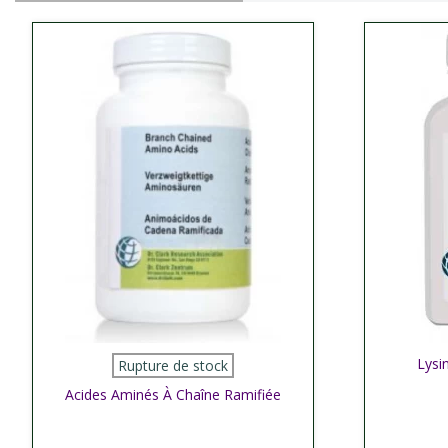
Afficher plus
Lysi
Affic
Rupture de stock
Acides Aminés À Chaîne Ramifiée