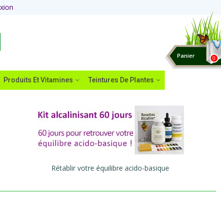
xion
Panier
0
Produits Et Vitamines
Teintures De Plantes
Rétablir votre équilibre acido-basique