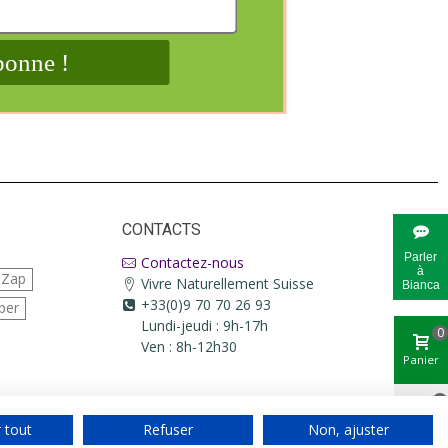
CONTACTS
Parler
Contactez-nous
à
iZap
Vivre Naturellement Suisse
Bianca
+33(0)9 70 70 26 93
per
Lundi-jeudi : 9h-17h
0
Ven : 8h-12h30
Panier
0
 tout
Refuser
Non, ajuster
Aimé