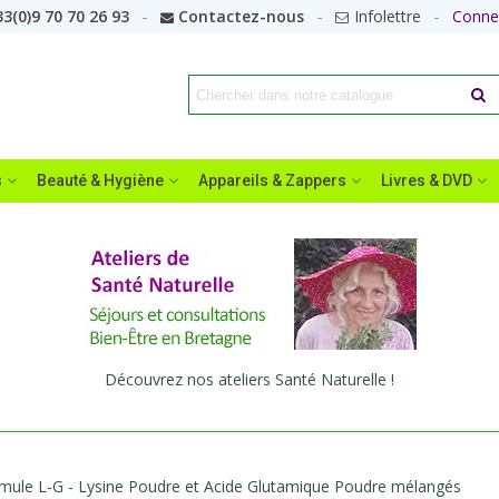
3(0)9 70 70 26 93
Contactez-nous
Infolettre
Conne
s
Beauté & Hygiène
Appareils & Zappers
Livres & DVD
Découvrez nos ateliers Santé Naturelle !
mule L-G - Lysine Poudre et Acide Glutamique Poudre mélangés