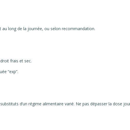
t au long de la journée, ou selon recommandation.
roit frais et sec.
uée “exp”.
bstituts d’un régime alimentaire varié. Ne pas dépasser la dose jour