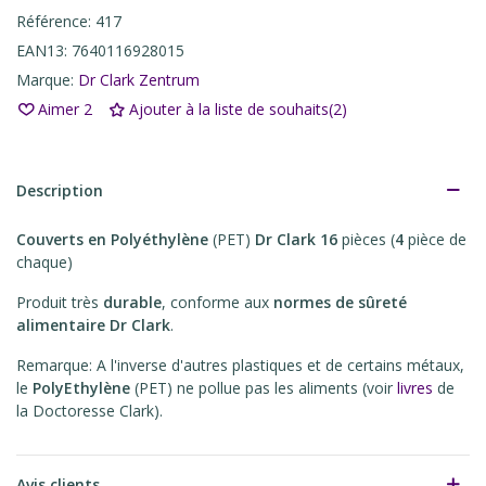
Référence:
417
EAN13:
7640116928015
Marque:
Dr Clark Zentrum
Aimer
2
Ajouter à la liste de souhaits
(
2
)
Description
Couverts en Polyéthylène
(PET)
Dr Clark
16
pièces (
4
pièce de
chaque)
Produit très
durable
, conforme aux
normes de sûreté
alimentaire Dr Clark
.
Remarque: A l'inverse d'autres plastiques et de certains métaux,
le
PolyEthylène
(PET) ne pollue pas les aliments (voir
livres
de
la Doctoresse Clark).
Avis clients