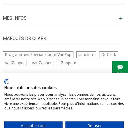
MES INFOS
MARQUES DR CLARK
Programmes Spéciaux pour VariZap
sanctum
Dr Clark
VariZapper
VariZappeur
Zappeur
Parler
à
Bianca
CONTACTS
Nous utilisons des cookies
Nous pouvons les placer pour analyser les données de nos visiteurs,
améliorer notre site Web, afficher un contenu personnalisé et vous faire
vivre une expérience inoubliable. Pour plus d'informations sur les cookies
que nous utilisons, ouvrez les paramètres.
Accepter tout
Refuser
Vivre Naturellement tous droits réservés