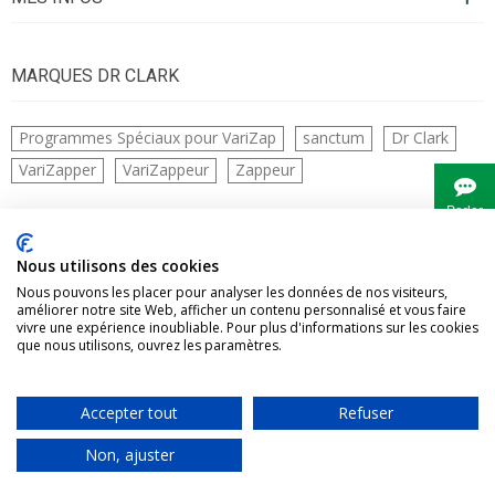
MARQUES DR CLARK
Programmes Spéciaux pour VariZap
sanctum
Dr Clark
VariZapper
VariZappeur
Zappeur
Parler
à
Bianca
CONTACTS
Nous utilisons des cookies
Nous pouvons les placer pour analyser les données de nos visiteurs,
améliorer notre site Web, afficher un contenu personnalisé et vous faire
vivre une expérience inoubliable. Pour plus d'informations sur les cookies
que nous utilisons, ouvrez les paramètres.
Accepter tout
Refuser
Vivre Naturellement tous droits réservés
Non, ajuster
0
0
Panier
Aimé
Haut