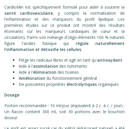
CardioMin est spécifiquement formulé pour aider à soutenir la
santé cardiovasculaire
, y compris la normalisation de
l'inflammation et des marqueurs du profil lipidique. Les
premières études sur ce produit ont montré des résultats
étonnants sur les marqueurs cardiaques (le cœur et la
circulation). Parmi son mélange d'oligo-éléments 100 % naturels
figure l'acides fulvique qui
régule naturellement
l'inflammation et détoxifie les cellules
.
Piège les radicaux libres et agit en tant qu'
antioxydant
Aide à l'
assimilation
des nutriments
Aide à l'
élimination
des toxines
Amélioration
du fonctionnement général
De puissantes propriétés
électrolytiques
organiques
Dosage
Portion recommandée : 10 ml/jour (équivalent à 2 c. à c. / jour) .
Un flacon contient 300 ml, soit 30 portions avec le bouchon
doseur.
Le goût est assez sucré car du xylitol (édulcorant naturel) a été