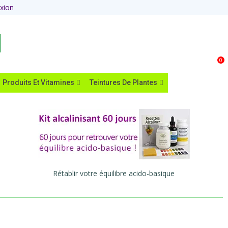
xion
Panier
0
Produits Et Vitamines
Teintures De Plantes
Rétablir votre équilibre acido-basique