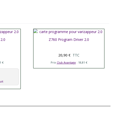
 2.0
Afficher plus
Z760 Program Driver 2.0
20,90 €
TTC
1 €
Prix
Club Avantage
: 18,81 €
uit