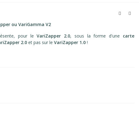
Zapper ou VariGamma
V2
ésente, pour le
VariZapper 2.0
, sous la forme d'une
carte
ariZapper 2.0
et pas sur le
VariZapper 1.0
!