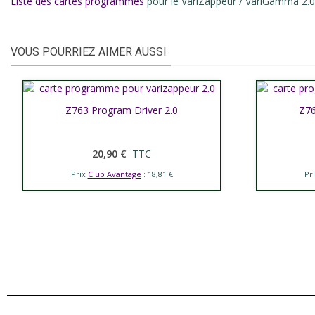
Liste des cartes programmes
pour le VariZappeur / VariGamma 2.0
VOUS POURRIEZ AIMER AUSSI
Afficher plus
Z763 Program Driver 2.0
Affic
Z76
20,90 €
TTC
Prix
Club Avantage
: 18,81 €
Pr