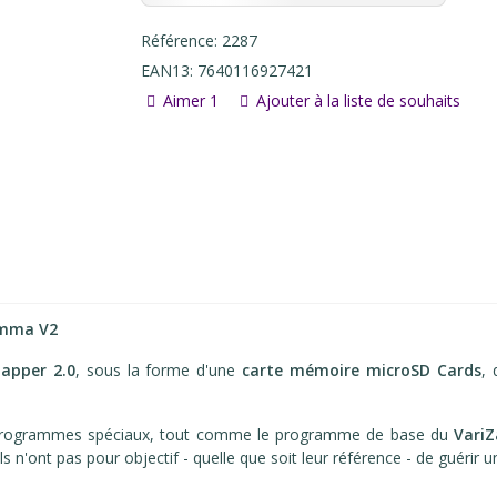
Référence:
2287
EAN13:
7640116927421
Aimer
1
Ajouter à la liste de souhaits
Gamma
V2
Zapper 2.0
, sous la forme d'une
carte mémoire microSD Cards
, 
 Programmes spéciaux, tout comme le programme de base du
Vari
ls n'ont pas pour objectif - quelle que soit leur référence - de guérir 