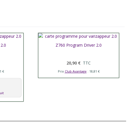
 2.0
Afficher plus
Z760 Program Driver 2.0
20,90 €
TTC
1 €
Prix
Club Avantage
: 18,81 €
uit