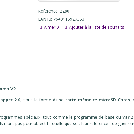
Référence:
2280
EAN13:
7640116927353
Aimer
0
Ajouter à la liste de souhaits
Gamma
V2
Zapper 2.0
, sous la forme d'une
carte mémoire microSD Cards
, 
 Programmes spéciaux, tout comme le programme de base du
Vari
ls n'ont pas pour objectif - quelle que soit leur référence - de guérir 