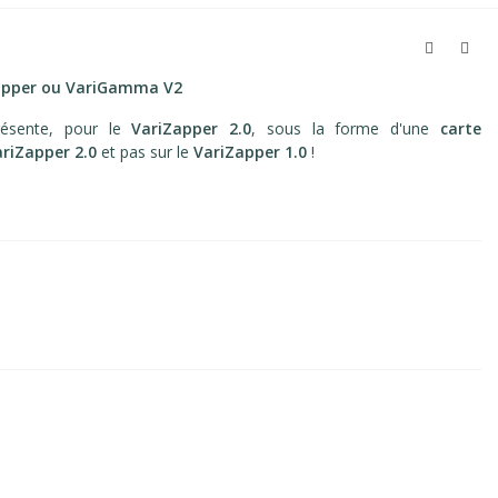
Zapper ou VariGamma
V2
ésente, pour le
VariZapper 2.0
, sous la forme d'une
carte
ariZapper 2.0
et pas sur le
VariZapper 1.0
!