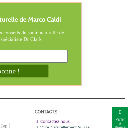
CONTACTS
Parler
Contactez-nous
à
iZap
Vivre Naturellement Suisse
Bianca