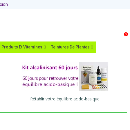
xion
Panier
0
Produits Et Vitamines
Teintures De Plantes
Rétablir votre équilibre acido-basique