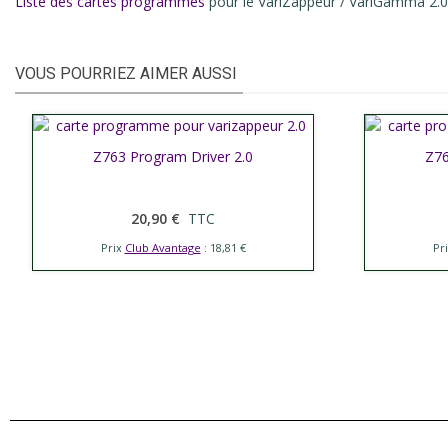
Liste des cartes programmes
pour le VariZappeur / VariGamma 2.0
VOUS POURRIEZ AIMER AUSSI
Afficher plus
Z763 Program Driver 2.0
Affic
Z76
20,90 €
TTC
Prix
Club Avantage
: 18,81 €
Pr