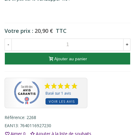
Votre prix :
20,90 €
TTC
-
+
Ajouter au panier
Basé sur 1 avis
VOIR LES AVIS
Référence:
2268
EAN13:
7640116927230
Aimer
0
Ajouter à la liste de souhaits