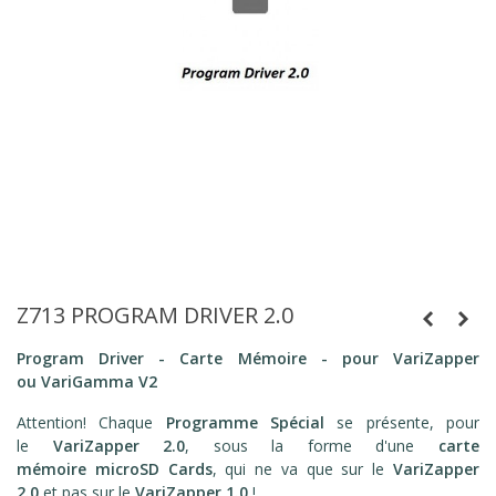
Z713 PROGRAM DRIVER 2.0
Program Driver - Carte Mémoire - pour VariZapper
ou VariGamma
V2
Attention! Chaque
Programme Spécial
se présente, pour
le
VariZapper 2.0
, sous la forme d'une
carte
mémoire microSD Cards
, qui ne va que sur le
VariZapper
2.0
et pas sur le
VariZapper 1.0
!