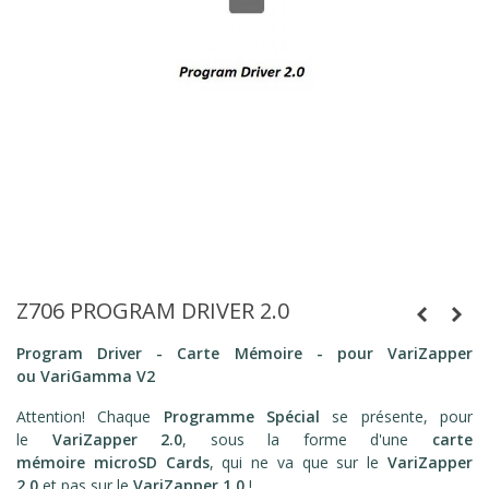
Z706 PROGRAM DRIVER 2.0
Program Driver - Carte Mémoire - pour VariZapper
ou VariGamma
V2
Attention! Chaque
Programme Spécial
se présente, pour
le
VariZapper 2.0
, sous la forme d'une
carte
mémoire microSD Cards
, qui ne va que sur le
VariZapper
2.0
et pas sur le
VariZapper 1.0
!