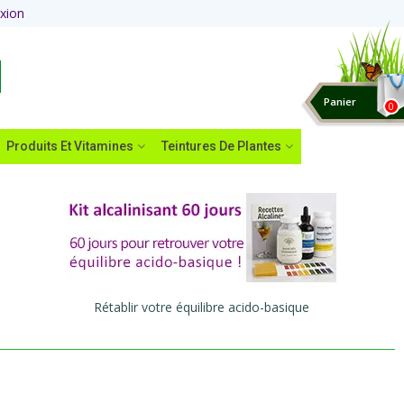
xion
Panier
0
Produits Et Vitamines
Teintures De Plantes
Rétablir votre équilibre acido-basique