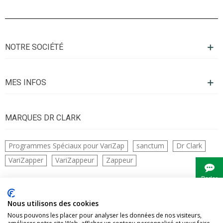
NOTRE SOCIÉTÉ
MES INFOS
MARQUES DR CLARK
Programmes Spéciaux pour VariZap
sanctum
Dr Clark
VariZapper
VariZappeur
Zappeur
Parler
à
Bianca
CONTACTS
Nous utilisons des cookies
Nous pouvons les placer pour analyser les données de nos visiteurs,