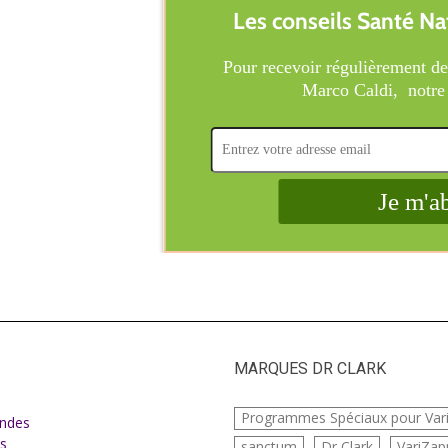
MARQUES DR CLARK
e
Programmes Spéciaux pour Var
ndes
s
sanctum
Dr Clark
VariZap