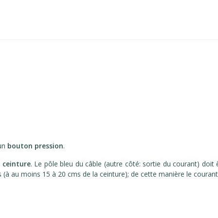
'un
bouton pression
.
a
ceinture
. Le pôle bleu du câble (autre côté: sortie du courant) doit
ps (à au moins 15 à 20 cms de la ceinture); de cette manière le courant