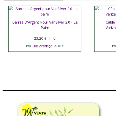
Barres D'Argent Pour VariSilver 2.0 - La
Afficher plus
Câble 
Affic
Paire
Variz
23,20 €
TTC
Prix
Club Avantage
: 20,88 €
Pr