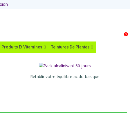
xion
Panier
0
Produits Et Vitamines
Teintures De Plantes
Rétablir votre équilibre acido-basique