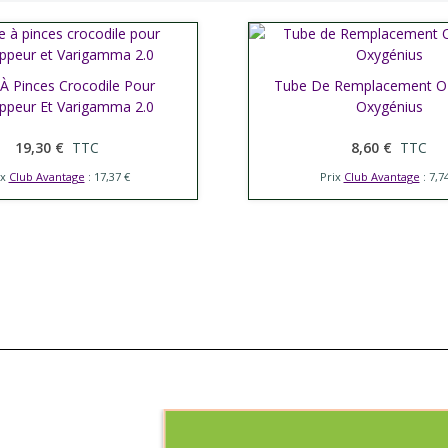
À Pinces Crocodile Pour
her plus
Tube De Remplacement O
Afficher plus
appeur Et Varigamma 2.0
Oxygénius
19,30 €
TTC
8,60 €
TTC
ix
Club Avantage
: 17,37 €
Prix
Club Avantage
: 7,7