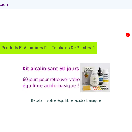
xion
Panier
0
Produits Et Vitamines
Teintures De Plantes
Rétablir votre équilibre acido-basique