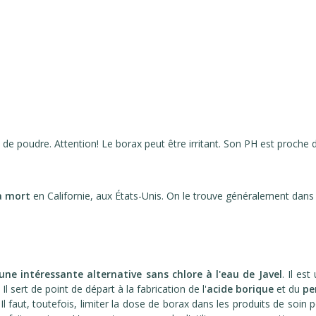
 de poudre. Attention! Le borax peut être irritant. Son PH est proche d
la mort
en Californie, aux États-Unis. On le trouve généralement dans 
une intéressante alternative sans chlore à l'eau de Javel
. Il es
Il sert de point de départ à la fabrication de l'
acide borique
et du
pe
 faut, toutefois, limiter la dose de borax dans les produits de soin po