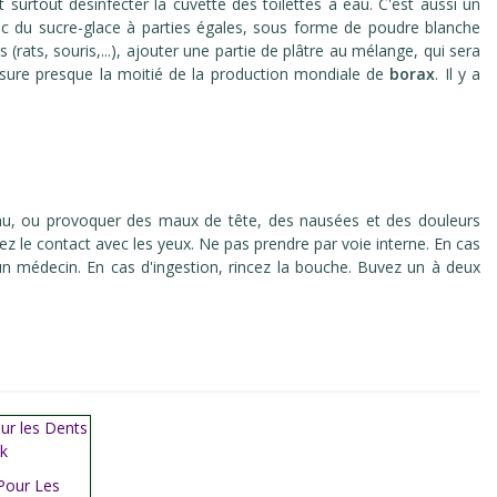
 surtout désinfecter la cuvette des toilettes à eau. C'est aussi un
avec du sucre-glace à parties égales, sous forme de poudre blanche
rats, souris,...), ajouter une partie de plâtre au mélange, qui sera
sure presque la moitié de la production mondiale de
borax
. Il y a
a peau, ou provoquer des maux de tête, des nausées et des douleurs
tez le contact avec les yeux. Ne pas prendre par voie interne. En cas
n médecin. En cas d'ingestion, rincez la bouche. Buvez un à deux
Pour Les