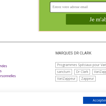
MARQUES DR CLARK
e
Programmes Spéciaux pour Var
ndes
s
sanctum
Dr Clark
VariZap
rsonnelles
VariZappeur
Zappeur
Accepter