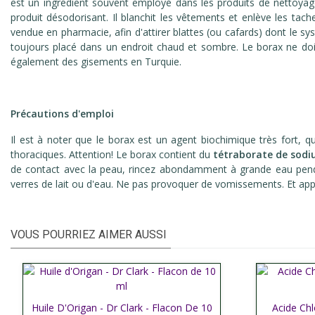
est un ingrédient souvent employé dans les produits de nettoyage f
produit désodorisant. Il blanchit les vêtements et enlève les tac
vendue en pharmacie, afin d'attirer blattes (ou cafards) dont le sy
toujours placé dans un endroit chaud et sombre. Le borax ne doi
également des gisements en Turquie.
Précautions d'emploi
Il est à noter que le borax est un agent biochimique très fort, q
thoraciques. Attention! Le borax contient du
tétraborate de sod
de contact avec la peau, rincez abondamment à grande eau pendan
verres de lait ou d'eau. Ne pas provoquer de vomissements. Et a
VOUS POURRIEZ AIMER AUSSI
Huile D'Origan - Dr Clark - Flacon De 10
Afficher plus
Acide Chl
Affic