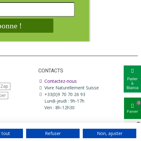
CONTACTS
Parler
Contactez-nous
à
iZap
Vivre Naturellement Suisse
Bianca
+33(0)9 70 70 26 93
per
Lundi-jeudi : 9h-17h
0
Ven : 8h-12h30
Panier
0
 tout
Refuser
Non, ajuster
Aimé