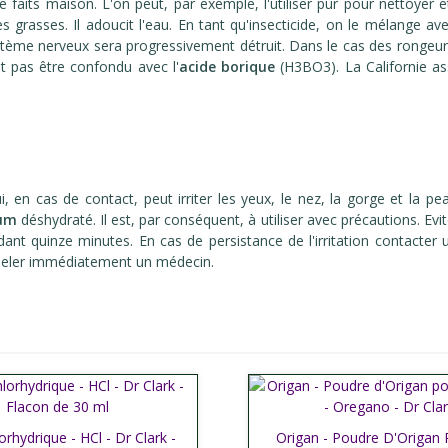
aits maison. L'on peut, par exemple, l'utiliser pur pour nettoyer et
hes grasses. Il adoucit l'eau. En tant qu'insecticide, on le mélange 
stème nerveux sera progressivement détruit. Dans le cas des rongeurs (
t pas être confondu avec l'
acide borique
(H3BO3). La Californie as
ui, en cas de contact, peut irriter les yeux, le nez, la gorge et l
ium
déshydraté. Il est, par conséquent, à utiliser avec précautions. Evi
t quinze minutes. En cas de persistance de l'irritation contacter u
ppeler immédiatement un médecin.
orhydrique - HCl - Dr Clark -
her plus
Origan - Poudre D'Origan 
Afficher plus