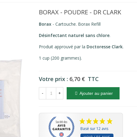
BORAX - POUDRE - DR CLARK
Borax
- Cartouche. Borax Refill
Désinfectant naturel sans chlore
.
Produit approuvé par la
Doctoresse Clark
.
1 cup (200 grammes).
Votre prix :
6,70 €
TTC
-
+
Ajouter au panier
Basé sur 12 avis
VOIR LES AVIS