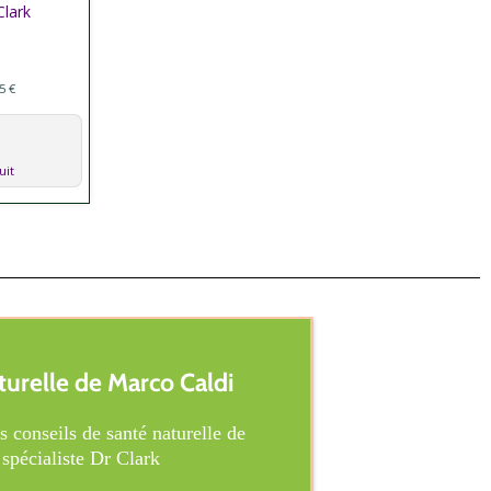
Clark
5 €
uit