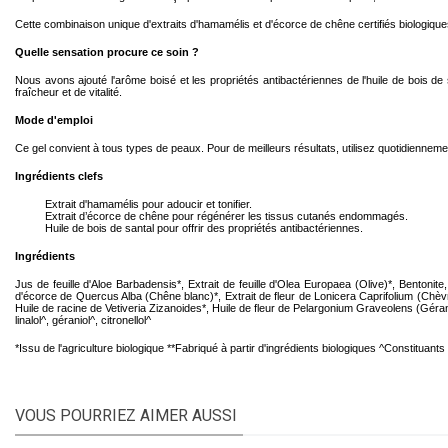
Cette combinaison unique d'extraits d'hamamélis et d'écorce de chêne certifiés biologiques
Quelle sensation procure ce soin ?
Nous avons ajouté l'arôme boisé et les propriétés antibactériennes de l'huile de bois d
fraîcheur et de vitalité.
Mode d'emploi
Ce gel convient à tous types de peaux.
Pour de meilleurs résultats, utilisez quotidiennemen
Ingrédients clefs
Extrait d'hamamélis pour adoucir et tonifier.
Extrait d’écorce de chêne pour régénérer les tissus cutanés endommagés.
Huile de bois de santal pour offrir des propriétés antibactériennes.
Ingrédients
Jus de feuille d'Aloe Barbadensis*, Extrait de feuille d'Olea Europaea (Olive)*, Benton
d'écorce de Quercus Alba (Chêne blanc)*, Extrait de fleur de Lonicera Caprifolium (Chèvr
Huile de racine de Vetiveria Zizanoides*, Huile de fleur de Pelargonium Graveolens (Gérani
linalol^, géraniol^, citronellol^
*Issu de l'agriculture biologique **Fabriqué à partir d'ingrédients biologiques ^Constituants
VOUS POURRIEZ AIMER AUSSI