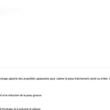
le visage apporte des propriétés apaisantes pour calmer la peau fraîchement rasée ou irritée. Il
é et la réduction de la peau grasse.
à l'hydrater et à prévenir le sébum.