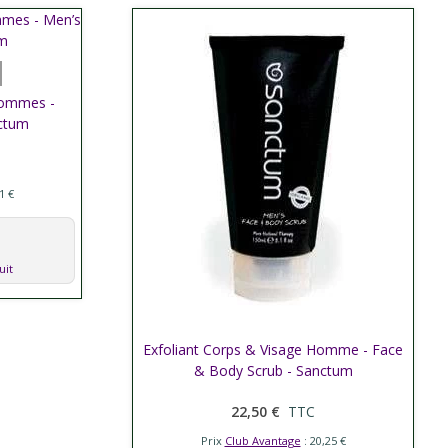
Hommes -
nctum
1 €
uit
Exfoliant Corps & Visage Homme - Face
Afficher plus
& Body Scrub - Sanctum
22,50 €
TTC
Prix
Club Avantage
: 20,25 €