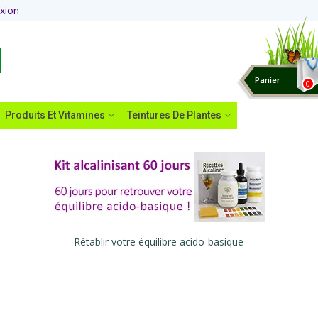
xion
Panier
0
Produits Et Vitamines
Teintures De Plantes
Rétablir votre équilibre acido-basique