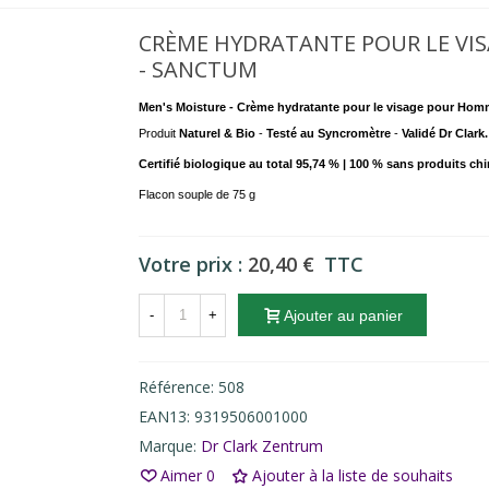
CRÈME HYDRATANTE POUR LE VI
- SANCTUM
Men's Moisture - Crème hydratante pour le visage pour Ho
Produit
Naturel & Bio
-
Testé au Syncromètre
-
Validé Dr Clark
Certifié biologique au total
95,74 %
| 100 % sans produits ch
Flacon souple de 75 g
Votre prix :
20,40 €
TTC
-
+
Ajouter au panier
Référence:
508
EAN13:
9319506001000
Marque:
Dr Clark Zentrum
Aimer
0
Ajouter à la liste de souhaits