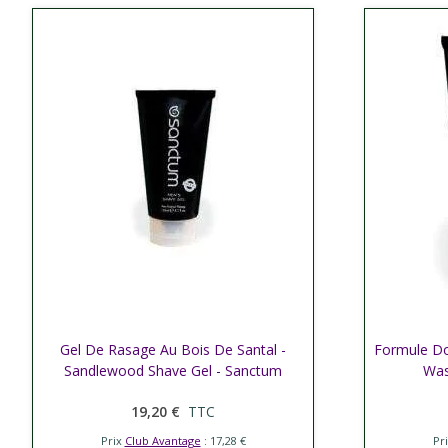
Gel De Rasage Au Bois De Santal -
Afficher plus
Formule D
Affic
Sandlewood Shave Gel - Sanctum
Was
19,20 €
TTC
Prix
Club Avantage
: 17,28 €
Pr