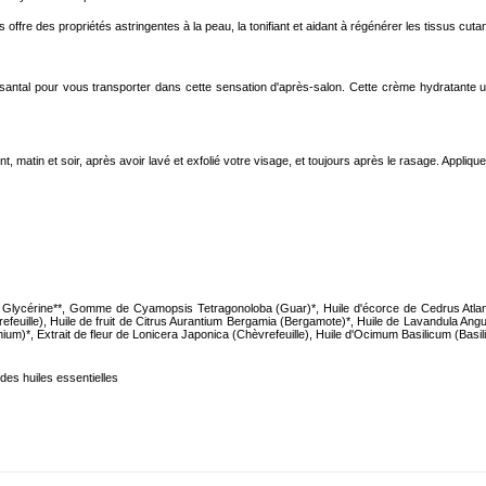
 offre des propriétés astringentes à la peau, la tonifiant et aidant à régénérer les tissus c
e santal pour vous transporter dans cette sensation d'après-salon. Cette crème hydratante 
t, matin et soir, après avoir lavé et exfolié votre visage, et toujours après le rasage. Appliqu
ite, Glycérine**, Gomme de Cyamopsis Tetragonoloba (Guar)*, Huile d'écorce de Cedrus Atlant
efeuille), Huile de fruit de Citrus Aurantium Bergamia (Bergamote)*, Huile de Lavandula Ang
um)*, Extrait de fleur de Lonicera Japonica (Chèvrefeuille), Huile d'Ocimum Basilicum (Basilic
 des huiles essentielles