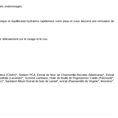
utanés endommagés.
unique et équilibrante hydratera rapidement votre peau et vous laissera une sensation de
ez délicatement sur le visage et le cou.
ica (Cèdre)*, Sodium PCA, Extrait de fleur de Chamomilla Recutita (Matricaria)*, Extrait
ustifolia (Lavande)*, Gomme xanthane, Huile de feuille de Pogostemon Cablin (Patchouli)*,
)*, Santalum Album Extrait de bois de santal*, extrait d'hamamélis de Virginie*, limonène^,