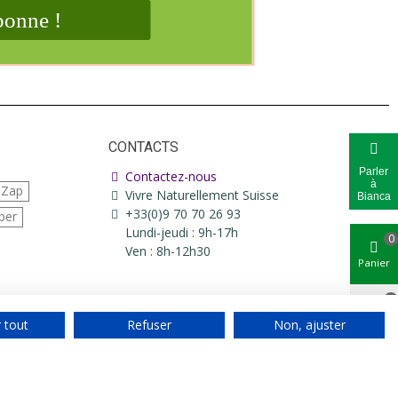
CONTACTS
Parler
Contactez-nous
à
iZap
Vivre Naturellement Suisse
Bianca
+33(0)9 70 70 26 93
per
Lundi-jeudi : 9h-17h
0
Ven : 8h-12h30
Panier
0
 tout
Refuser
Non, ajuster
Aimé
Haut