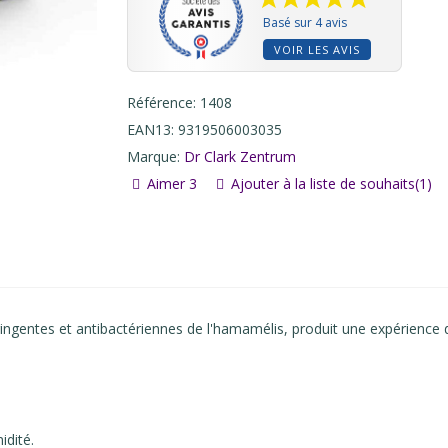
Basé sur 4 avis
VOIR LES AVIS
Référence:
1408
EAN13:
9319506003035
Marque:
Dr Clark Zentrum
Aimer
3
Ajouter à la liste de souhaits
(
1
)
ringentes et antibactériennes de l'hamamélis, produit une expérience 
idité.