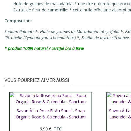
Huile de graines de macadamia: * une cire naturelle qui procur
Extrait de fleur de camomille: * cette huile offre une absorpti
Composition:
Sodium Palmate *, Huile de graines de Macadamia integrifolia *, Ext
Citronelle (Cymbopogon schoenanthus) *, Feuille de myrte citronnée, 
*
produit
100% naturel
/ certifié bio à
99%
VOUS POURRIEZ AIMER AUSSI
Savon À La Rose Et Au Souci - Soap
Afficher plus
Savon À La
Affic
Organic Rose & Calendula - Sanctum
Lavender &
6,90 €
TTC