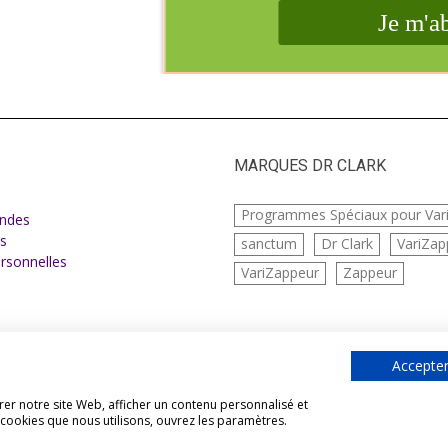
MARQUES DR CLARK
e
Programmes Spéciaux pour Var
ndes
s
sanctum
Dr Clark
VariZap
rsonnelles
VariZappeur
Zappeur
Accepter
er notre site Web, afficher un contenu personnalisé et
s cookies que nous utilisons, ouvrez les paramètres.
Vivre Naturellement tous droits réservés