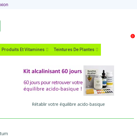
xion
Panier
0
Produits Et Vitamines
Teintures De Plantes
Rétablir votre équilibre acido-basique
ctum