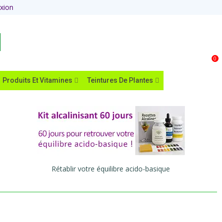
xion
Panier
0
Produits Et Vitamines
Teintures De Plantes
Rétablir votre équilibre acido-basique