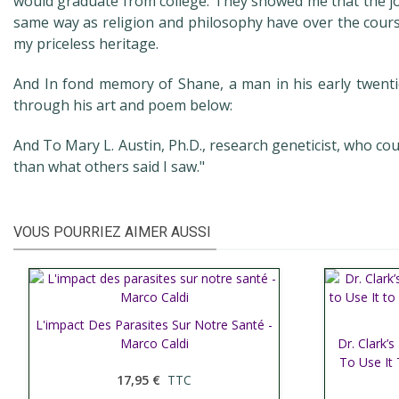
would graduate from college. They showed me that the joy
same way as religion and philosophy have over the course
my priceless heritage.
And In fond memory of Shane, a man in his early twenti
through his art and poem below:
And To Mary L. Austin, Ph.D., research geneticist, who co
than what others said I saw."
VOUS POURRIEZ AIMER AUSSI
L'impact Des Parasites Sur Notre Santé -
Afficher plus
Marco Caldi
Dr. Clark’
Affic
To Use It 
17,95 €
TTC