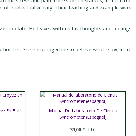
reme stress and pain in life’s circumstances, in much the
of intellectual activity. Their teaching and example were
s too late. He leaves with us his thoughts and feelings
authorities. She encouraged me to believe what I saw, more
z En Elle !
Manual De Laboratorio De Ciencia
Afficher plus
Syncrometer (espagnol)
39,00 €
TTC