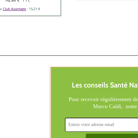
ix
Club Avantage
: 15,21 €