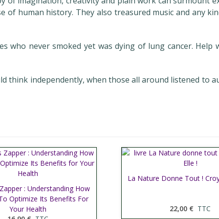
 of imagination, creativity and plain work can surmount ext
 of human history. They also treasured music and any kind 
es who never smoked yet was dying of lung cancer. Help wa
uld think independently, when those all around listened to 
La Nature Donne Tout ! Croye
Afficher plus
s Zapper : Understanding How
her plus
To Optimize Its Benefits For
22,00 €
TTC
Your Health
16,90 €
TTC