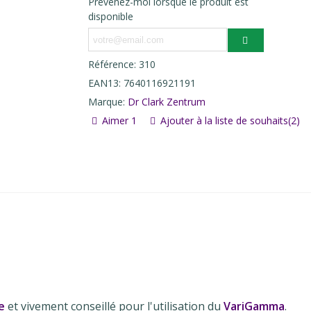
Prévenez-moi lorsque le produit est
disponible
Référence:
310
EAN13:
7640116921191
Marque:
Dr Clark Zentrum
Aimer
1
Ajouter à la liste de souhaits
(
2
)
e
et vivement conseillé pour l'utilisation du
VariGamma
.