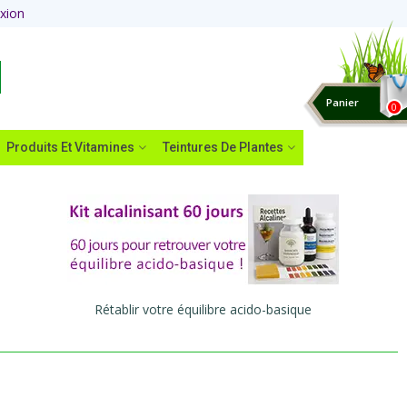
xion
Panier
0
Produits Et Vitamines
Teintures De Plantes
Rétablir votre équilibre acido-basique