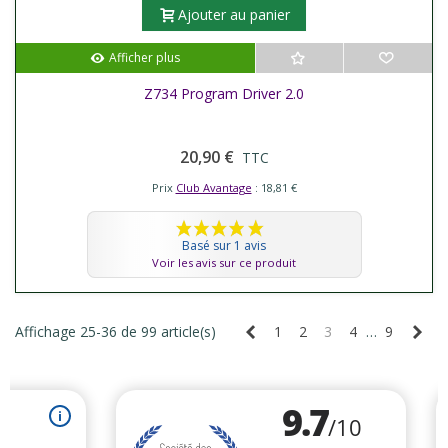
Ajouter au panier
Afficher plus
Z734 Program Driver 2.0
20,90 €
TTC
Prix
Club Avantage
: 18,81 €
Basé sur 1 avis
Voir les avis sur ce produit
Précédent
Sui
Affichage 25-36 de 99 article(s)
1
2
3
4
…
9