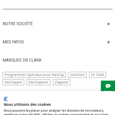
NOTRE SOCIÉTÉ
MES INFOS
MARQUES DR CLARK
Programmes Spéciaux pour VariZap
sanctum
Dr Clark
VariZapper
VariZappeur
Zappeur
Parler
à
Bianca
CONTACTS
Nous utilisons des cookies
Nous pouvons les placer pour analyser les données de nos visiteurs,
améliorer notre site Web, afficher un contenu personnalisé et vous faire